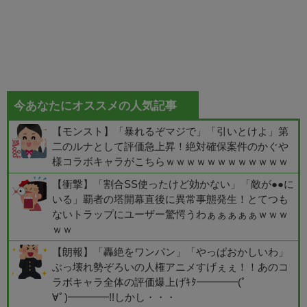
今あなたにオススメの人気記事
【モンスト】「暴れるぞマジで」「引いとけよ」第
二のルナとして評価急上昇！絶対確保案件のかぐや
様コラボキャラがこちらｗｗｗｗｗｗｗｗｗｗｗｗ
【衝撃】「割合SS使ったけど効かない」「敵が●●に
いる」覇者の塔開幕直後に異常事態発生！とてつも
ないトラップにユーザー驚愕うわぁぁぁぁぁｗｗｗ
ｗｗ
【朗報】「轟絶をワンパン」「やっぱおかしいわ」
ぶっ壊れ勢ぞろいの人権アニメすげぇぇ！！あのコ
ラボキャラ全体の評価爆上げｷﾀ━━━━(ﾟ
∀ﾟ)━━━━!!しかし・・・