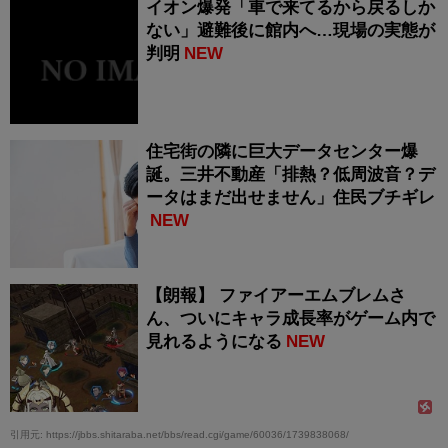
イオン爆発「車で来てるから戻るしか
ない」避難後に館内へ…現場の実態が
判明
NEW
住宅街の隣に巨大データセンター爆
誕。三井不動産「排熱？低周波音？デ
ータはまだ出せません」住民ブチギレ
NEW
【朗報】 ファイアーエムブレムさ
ん、ついにキャラ成長率がゲーム内で
見れるようになる
NEW
引用元: https://jbbs.shitaraba.net/bbs/read.cgi/game/60036/1739838068/