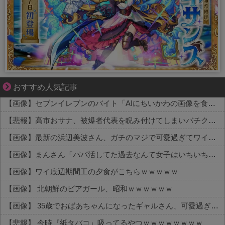
【マンガ】ぜんぶ私が中心
おすすめ人気記事
【画像】セブンイレブンのバイト「AIにちいかわの画像を食わせてっと………できた！」→とんでもないものが出来上がってしまうw w w w w
【悲報】高市おサナ、被爆者代表を睨み付けてしまいバチクソ炎上し始めるｗｗｗｗｗｗｗｗｗ
【画像】最新の浜辺美波さん、ガチのマジで可愛過ぎてワイらをドキドキさせてしまうw w w w w w w
【画像】まんさん「パパ活してた過去なんて女子はいちいち覚えてないから」
【画像】ワイ底辺期間工の夕食がこちらｗｗｗｗｗ
【画像】 北朝鮮のビアガール、昭和ｗｗｗｗｗｗ
【画像】 35歳でおばあちゃんになったギャルさん、可愛過ぎて嫉妬不可避w w w w w w w w w w w
【悲報】 今時『紙タバコ』吸ってるやつｗｗｗｗｗｗｗｗ