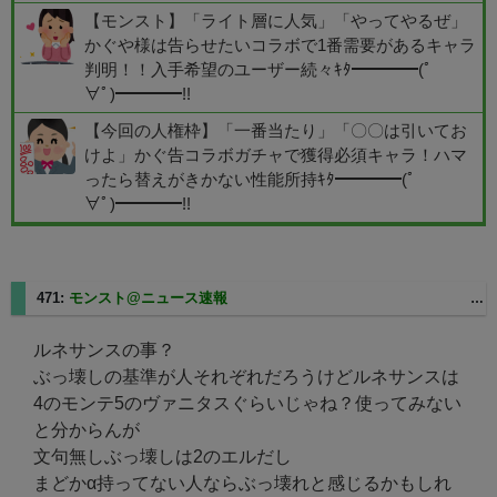
【モンスト】「ライト層に人気」「やってやるぜ」
かぐや様は告らせたいコラボで1番需要があるキャラ
判明！！入手希望のユーザー続々ｷﾀ━━━━(ﾟ
∀ﾟ)━━━━!!
【今回の人権枠】「一番当たり」「〇〇は引いてお
けよ」かぐ告コラボガチャで獲得必須キャラ！ハマ
ったら替えがきかない性能所持ｷﾀ━━━━(ﾟ
∀ﾟ)━━━━!!
471:
モンスト@ニュース速報
2025/03/07(金) 09:29:33 ID:sp1-75-7-73.msc.spmode.ne.jp
ルネサンスの事？
ぶっ壊しの基準が人それぞれだろうけどルネサンスは
4のモンテ5のヴァニタスぐらいじゃね？使ってみない
と分からんが
文句無しぶっ壊しは2のエルだし
まどかα持ってない人ならぶっ壊れと感じるかもしれ