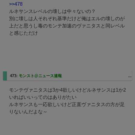
>>478
ルネサンスレベルの壊しは中々ないの？
別に壊しは人それぞれ基準だけど俺はエルの壊しのが
上だと思うし毒のモンテ加速のヴァニタスと同レベル
と感じただけ
473:
モンスト@ニュース速報
2025/03/07(金) 09:50:07 ID:fp76f0fb9c.tkyc318.ap.nuro.jp
モンテヴァニタスは3か4欲しいけどルネサンスは1か2
いればいいってのはありがたい
ルネサンスも一応欲しいけど正直ヴァニタスの方が足
りないんだよな～