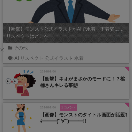
【衝撃】モンスト公式イラストがAIで水着・下着姿に…
リスペクトはどこへ
その他
AI
リスペクト
公式イラスト
水着
2026/08/06
【衝撃】ネオがまさかのモードに！？棺
桶さんキレる事態
2026/08/06
1 コメント
【画像】モンストのタイトル画面が話題ｷ
ﾀ━━━(ﾟ∀ﾟ)━━━!!