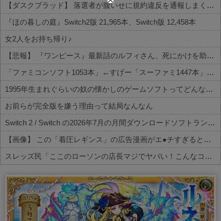
【ダスクブラッド】 落選者が腹いせに規約違反を通報しまくるという風潮
『ほの暮しの庭』Switch2版 21,965本、Switch版 12,458本
女2人をお持ち帰り♪
【悲報】 『ワンピース』最新話のルフィさん、死にかけを助けてもらったジジイに悪態を吐いてしまう…
「ファミコンソフト1053本」←すげー「スーファミ1447本」←わぁお！「N64 196本」←！？！？
1995年生まれぐらいの奴の懐かしのゲームソフトってどんなの？
お前らが完全版を嫌う理由って結局なんなん
Switch 2 / Switch の2026年7月の月間ダウンロードソフトランキング
【画像】 この「着圧レギンス」の広告漫画がエ●チすぎると話題に
スレッズ民「ここのローソンの店長マジでヤバい！こんなコンビニ二度と行かない！」とブチギレ→被害者アピするも「ヤバイのはお前だよ」とツッコミ...
Powered by livedoor 相互RSS