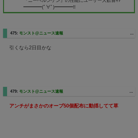
『ニーベルンゲン』の性能にユーザー大歓喜ｷﾀ
━━━━(ﾟ∀ﾟ)━━━━!!
475:
モンスト@ニュース速報
2025/03/07(金) 10:07:28 ID:KD106133107093.au-net.ne.jp
引くなら2日目かな
479:
モンスト@ニュース速報
2025/03/07(金) 11:09:05 ID:sp1-73-138-202.smd01.spmode.ne.jp
アンチがまさかのオーブ50個配布に動揺してて草