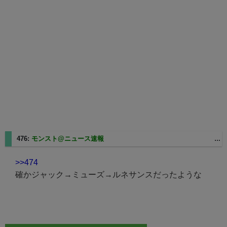
476:
モンスト@ニュース速報
2025/03/07(金) 10:10:40 ID:sp49-105-12-105.tck01.spmode.ne.jp
>>474
確かジャック→ミューズ→ルネサンスだったような