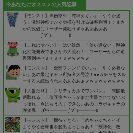
今あなたにオススメの人気記事
【モンスト】※衝撃※「確率えぐい」「引くか迷
う」激獣神祭でかぐや様を引ける確率判明！！まさ
かの数値にユーザー発狂うぎゃあああああ
━━━━(ﾟ∀ﾟ)━━━━!!
【これはヤバい】「はい雑魚」「使い道ない」獣神
化性能発表でまさかの大荒れ！！ユーザーからの避
難殺到やべぇぇぇぇぇｗｗｗｗｗ
【モンスト】「全部フレンドでいい」「引く必要な
い」あの限定キャラ所持者大号泣！●●ガチャをスル
ーする人続出うわあああああぁｗｗｗｗｗｗｗｗｗ
【大当たり】「クリティカルでワンパン」「未開最
適取れる」上位互換キャラがまだ実装されてないぶ
っ壊れ！今はもう入手できないあのコラボキャラの
評価爆上げｷﾀ━━━━(ﾟ∀ﾟ)━━━━!!
【モンスト】「期待できる」「めちゃくちゃイイ」
ようやく倉庫番を脱出よっしゃあ！！獣神化・改