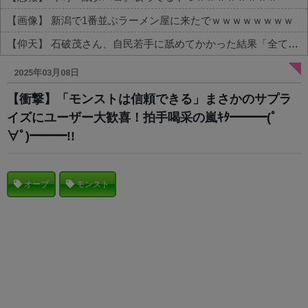
【画像】 新潟で1番並ぶラーメン屋に来たでｗｗｗｗｗｗｗｗ
【仰天】 石破茂さん、自民若手に舐めてかかった結果「全てを失うｗｗｗｗｗ」
Powered by livedoor 相互RSS
2025年03月08日
【衝撃】「モンストは信頼できる」まさかのサプラ
イズにユーザー大歓喜！拍手喝采の嵐ｷﾀ━━━(ﾟ
∀ﾟ)━━━!!
オーブ
モンスト