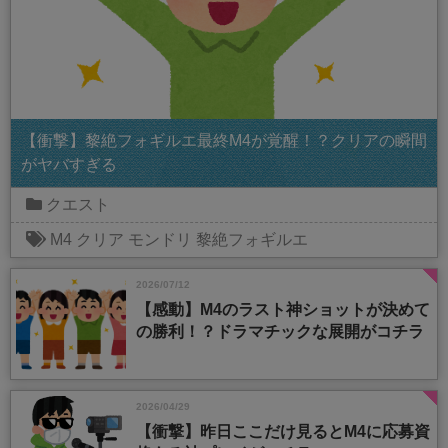
【衝撃】黎絶フォギルエ最終M4が覚醒！？クリアの瞬間
がヤバすぎる
クエスト
M4
クリア
モンドリ
黎絶フォギルエ
2026/07/12
【感動】M4のラスト神ショットが決めて
の勝利！？ドラマチックな展開がコチラ
2026/04/29
【衝撃】昨日ここだけ見るとM4に応募資