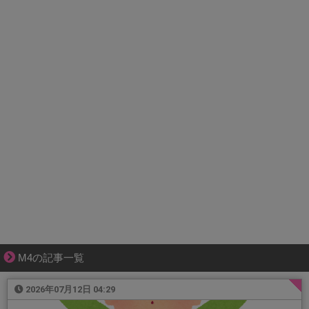
M4の記事一覧
2026年07月12日 04:29