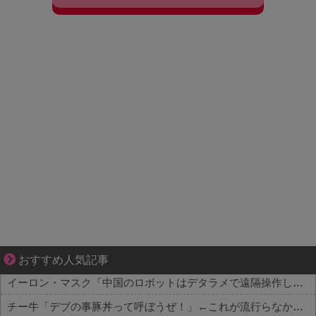
結婚生活の「当たり前」が壊れる瞬間
おすすめ人気記事
イーロン・マスク「中国のロボットはデタラメで遠隔操作してるだけ」
チー牛「デブの事豚丼って呼ぼうぜ！」←これが流行らなかった理由