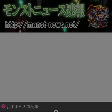
夫婦なのに、心が一番遠かった日々
おすすめ人気記事