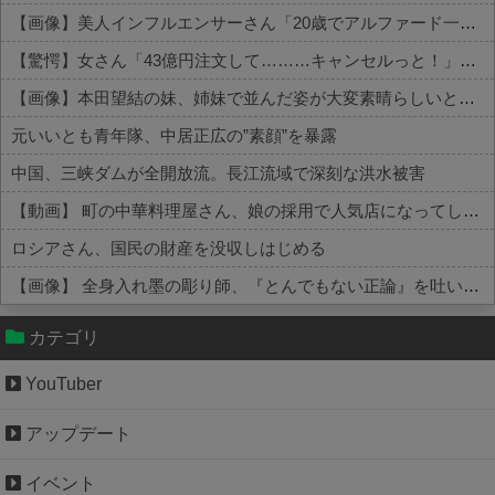
【画像】美人インフルエンサーさん「20歳でアルファード一括で買えちゃう私って素敵」←これってガチなん？それともネタなん？w w w w w w w w w
【驚愕】女さん「43億円注文して………キャンセルっと！」←こいつの目的って一体なんなの？？？？？？？
【画像】本田望結の妹、姉妹で並んだ姿が大変素晴らしいと話題にw w w w w w w
元いいとも青年隊、中居正広の”素顔”を暴露
中国、三峡ダムが全開放流。長江流域で深刻な洪水被害
【動画】 町の中華料理屋さん、娘の採用で人気店になってしまう
ロシアさん、国民の財産を没収しはじめる
【画像】 全身入れ墨の彫り師、『とんでもない正論』を吐いて30万再生されてしまうｗｗｗｗｗｗｗ
Powered by livedoor 相互RSS
カテゴリ
YouTuber
アップデート
イベント