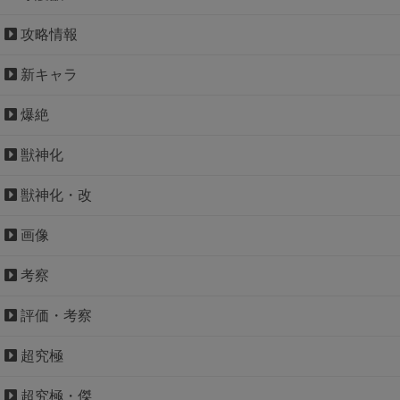
攻略情報
新キャラ
爆絶
獣神化
獣神化・改
画像
考察
評価・考察
超究極
超究極・傑