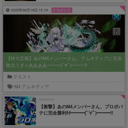
2025年08月10日 15:19
1 コメント
【特大悲報】あのM4メンバーさん、アムネディアに完全
敗北うぎゃああああ━━━(ﾟ∀ﾟ)━━━!!
クエスト
M4
アムネディア
2025/08/10
【衝撃】あのM4メンバーさん、プロポバ
テに完全勝利ｷﾀ━━━(ﾟ∀ﾟ)━━━!!