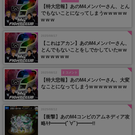
【特大悲報】あのM4メンバーさん、とん
でもないことになってしまうw w w w w
w w w
2025/08/17
【これはアカン】あのM4メンバーさん、
とんでもないことをしでかしていたw w
w w w w w w
2025/08/12
2 コメント
【特大悲報】あのM4メンバーさん、大変
なことになってしまうw w w w w w w w
2025/08/12
【衝撃】あのM4コンビのアムネディア攻
略ｷﾀ━━━(ﾟ∀ﾟ)━━━!!