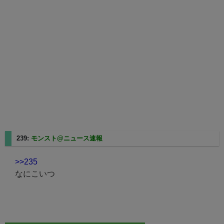
239:
モンスト@ニュース速報
2025/08/10(日) 14:38:05.82
>>235
なにこいつ