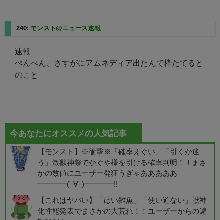
240:
モンスト@ニュース速報
2025/08/10(日) 14:38:14.34
速報
ぺんぺん、さすがにアムネディア出たんで枠たてると
のこと
今あなたにオススメの人気記事
【モンスト】※衝撃※「確率えぐい」「引くか迷
う」激獣神祭でかぐや様を引ける確率判明！！まさ
かの数値にユーザー発狂うぎゃあああああ
━━━━(ﾟ∀ﾟ)━━━━!!
【これはヤバい】「はい雑魚」「使い道ない」獣神
化性能発表でまさかの大荒れ！！ユーザーからの避