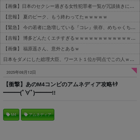
【画像】日本のセクシー過ぎる女性犯罪者一覧が冗談抜きにレベル高過ぎる件w w w w w w w w w
【悲報】 夏のピーク、もう終わってたｗｗｗｗｗ
【緊急】 今の若者に急増している『コレ』依存、めちゃくちゃ深刻な模様w w w w w w w w w w
【吉報】 博多どんたくエチすぎるｗｗｗｗｗｗｗｗｗｗｗｗｗｗｗ
【画像】 福原遥さん、意外とあるｗ
日本をダメにした総理大臣、ワースト１位が同点でこの人ｗｗｗｗｗｗ
Powered by livedoor 相互RSS
2025年08月12日
【衝撃】あのM4コンビのアムネディア攻略ｷﾀ
━━━(ﾟ∀ﾟ)━━━!!
M4
アムネディア