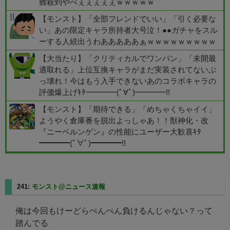
難殺到やべぇぇぇぇぇｗｗｗｗｗ
【モンスト】「全部フレンドでいい」「引く必要な
い」あの限定キャラ所持者大号泣！●●ガチャをスル
ーする人続出うわあああああぁｗｗｗｗｗｗｗｗｗ
【大当たり】「クリティカルでワンパン」「未開最
適取れる」上位互換キャラがまだ実装されてないぶ
っ壊れ！今はもう入手できないあのコラボキャラの
評価爆上げｷﾀ━━━━(ﾟ∀ﾟ)━━━━!!
【モンスト】「期待できる」「めちゃくちゃイイ」
ようやく倉庫番を脱出よっしゃあ！！獣神化・改
『ニーベルンゲン』の性能にユーザー大歓喜ｷﾀ
━━━━(ﾟ∀ﾟ)━━━━!!
241:
モンスト@ニュース速報
2025/08/10(日) 14:39:03.85
俺は今回もけーどらぺんぺん負けるんじゃない？って
踏んでる