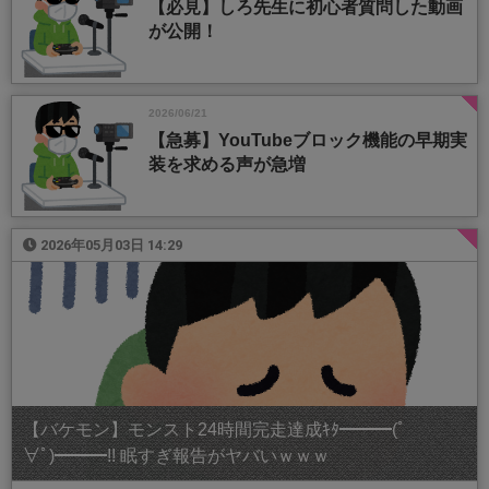
【必見】しろ先生に初心者質問した動画
が公開！
2026/06/21
【急募】YouTubeブロック機能の早期実
装を求める声が急増
2026年05月03日 14:29
【バケモン】モンスト24時間完走達成ｷﾀ━━━(ﾟ
∀ﾟ)━━━!! 眠すぎ報告がヤバいｗｗｗ