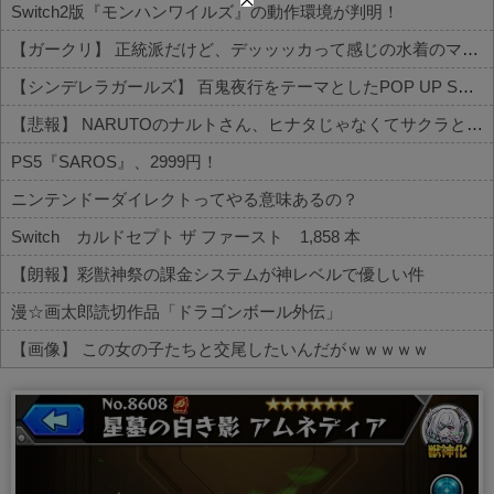
Switch2版『モンハンワイルズ』の動作環境が判明！
【ガークリ】 正統派だけど、デッッッカって感じの水着のマネ、ラファエ口、セッシュウへの反応！！！
【シンデレラガールズ】 百鬼夜行をテーマとしたPOP UP SHOPが東京・大阪にて開催
【悲報】 NARUTOのナルトさん、ヒナタじゃなくてサクラと絶対に結婚するべきだったｗｗｗｗ
PS5『SAROS』、2999円！
ニンテンドーダイレクトってやる意味あるの？
Switch カルドセプト ザ ファースト 1,858 本
【朗報】彩獣神祭の課金システムが神レベルで優しい件
漫☆画太郎読切作品「ドラゴンボール外伝」
【画像】 この女の子たちと交尾したいんだがｗｗｗｗｗ
Powered by livedoor 相互RSS