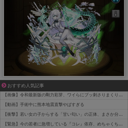
ずっと好き。俺はストーカーなんかじゃない。
おすすめ人気記事
【画像】令和最新版の剛力彩芽、ワイらにブッ刺さりまくりと話題にw w w w w w w w w w w w w
【動画】手術中に熊本地震直撃やばすぎる
【衝撃】若い女の子からする「甘い匂い」の正体、まさか分からないDTなんておらんよな？よな？w w w w w w w w w w w
【緊急】今の若者に急増している『コレ』依存、めちゃくちゃ深刻な模様w w w w w w w w w w