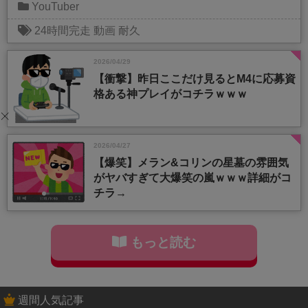
YouTuber
24時間完走
動画
耐久
2026/04/29
【衝撃】昨日ここだけ見るとM4に応募資
格ある神プレイがコチラｗｗｗ
2026/04/27
【爆笑】メラン&コリンの星墓の雰囲気
がヤバすぎて大爆笑の嵐ｗｗｗ詳細がコ
チラ→
もっと読む
週間人気記事