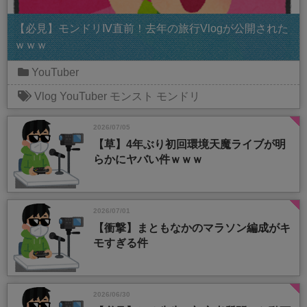
【必見】モンドリⅣ直前！去年の旅行Vlogが公開された
ｗｗｗ
YouTuber
Vlog
YouTuber
モンスト
モンドリ
2026/07/05
【草】4年ぶり初回環境天魔ライブが明
らかにヤバい件ｗｗｗ
2026/07/01
【衝撃】まともなかのマラソン編成がキ
モすぎる件
2026/06/30