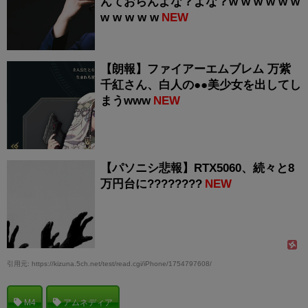
んておらんよな？よな？w w w w w w
w w w w w
NEW
【朗報】ファイアーエムブレム 万紫
千紅さん、白人の●●美少女を出してし
まうwww
NEW
【パソニシ悲報】RTX5060、続々と8
万円台に????????
NEW
引用元: https://kizuna.5ch.net/test/read.cgi/iPhone/1754797608/
M4
アムネディア