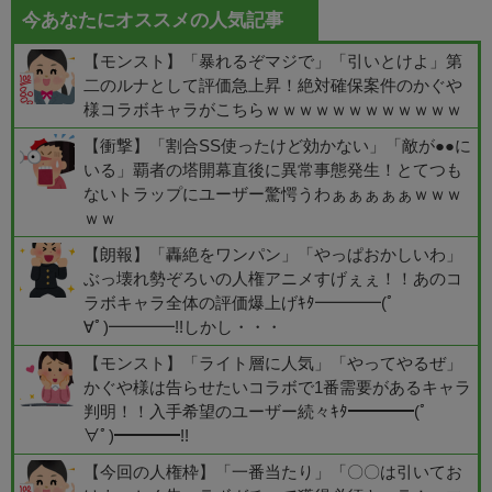
今あなたにオススメの人気記事
【モンスト】「暴れるぞマジで」「引いとけよ」第
二のルナとして評価急上昇！絶対確保案件のかぐや
様コラボキャラがこちらｗｗｗｗｗｗｗｗｗｗｗｗ
【衝撃】「割合SS使ったけど効かない」「敵が●●に
いる」覇者の塔開幕直後に異常事態発生！とてつも
ないトラップにユーザー驚愕うわぁぁぁぁぁｗｗｗ
ｗｗ
【朗報】「轟絶をワンパン」「やっぱおかしいわ」
ぶっ壊れ勢ぞろいの人権アニメすげぇぇ！！あのコ
ラボキャラ全体の評価爆上げｷﾀ━━━━(ﾟ
∀ﾟ)━━━━!!しかし・・・
【モンスト】「ライト層に人気」「やってやるぜ」
かぐや様は告らせたいコラボで1番需要があるキャラ
判明！！入手希望のユーザー続々ｷﾀ━━━━(ﾟ
∀ﾟ)━━━━!!
【今回の人権枠】「一番当たり」「〇〇は引いてお