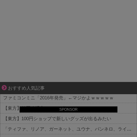
ぜんぶ私が中心、そう思った瞬間から歪み出す
おすすめ人気記事
ファミコンミニ「2016年発売」←マジかよｗｗｗｗｗ
【東方】鶴岡八幡宮ぼんぼり祭
SPONSOR
【東方】100円ショップで新しいグッズが出るみたい
「ティファ、リノア、ガーネット、ユウナ、パンネロ、ライトニング、ジル」←誰が好き？