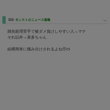
333:
モンスト@ニュース速報
2025/06/02(月) 22:05:38.85 ID:3WyF1zE4
雑魚処理苦手で被ダメ負けしやすい人→マナ
それ以外→喜多ちゃん
結構簡単に棲み分けされるよね🥺🥽