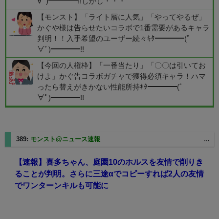
∀ﾟ)━━━━!!しかし・・・
【モンスト】「ライト層に人気」「やってやるぜ」
かぐや様は告らせたいコラボで1番需要があるキャラ
判明！！入手希望のユーザー続々ｷﾀ━━━━(ﾟ
∀ﾟ)━━━━!!
【今回の人権枠】「一番当たり」「〇〇は引いてお
けよ」かぐ告コラボガチャで獲得必須キャラ！ハマ
ったら替えがきかない性能所持ｷﾀ━━━━(ﾟ
∀ﾟ)━━━━!!
389:
モンスト@ニュース速報
2025/06/03(火) 01:49:48.70 ID:AkcJwZIB
【速報】喜多ちゃん、庭園10のホルスを友情で削りき
ることが判明。さらに三途αでコピーすれば2人の友情
でワンターンキルも可能に