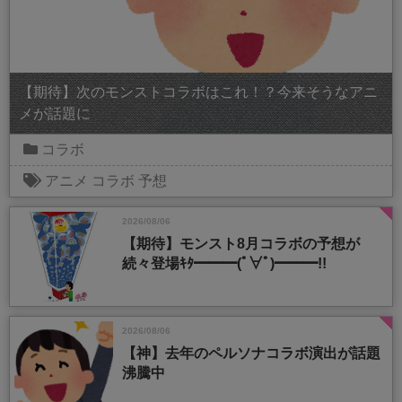
【期待】次のモンストコラボはこれ！？今来そうなアニ
メが話題に
コラボ
アニメ
コラボ
予想
2026/08/06
【期待】モンスト8月コラボの予想が
続々登場ｷﾀ━━━(ﾟ∀ﾟ)━━━!!
2026/08/06
【神】去年のペルソナコラボ演出が話題
沸騰中