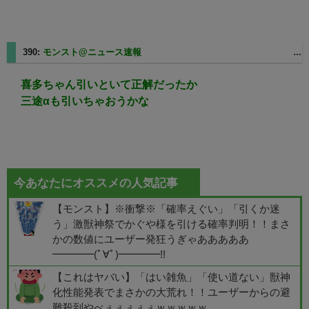
390:
モンスト@ニュース速報
2025/06/03(火) 02:02:37.40 ID:xvUzgU63
喜多ちゃん引いといて正解だったか
三途αも引いちゃおうかな
今あなたにオススメの人気記事
【モンスト】※衝撃※「確率えぐい」「引くか迷
う」激獣神祭でかぐや様を引ける確率判明！！まさ
かの数値にユーザー発狂うぎゃあああああ
━━━━(ﾟ∀ﾟ)━━━━!!
【これはヤバい】「はい雑魚」「使い道ない」獣神
化性能発表でまさかの大荒れ！！ユーザーからの避
難殺到やべぇぇぇぇぇｗｗｗｗｗ