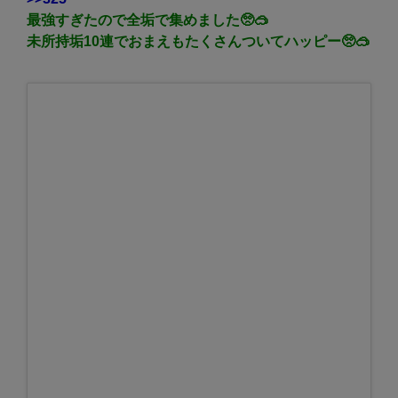
最強すぎたので全垢で集めました🥺🥽
未所持垢10連でおまえもたくさんついてハッピー🥺🥽