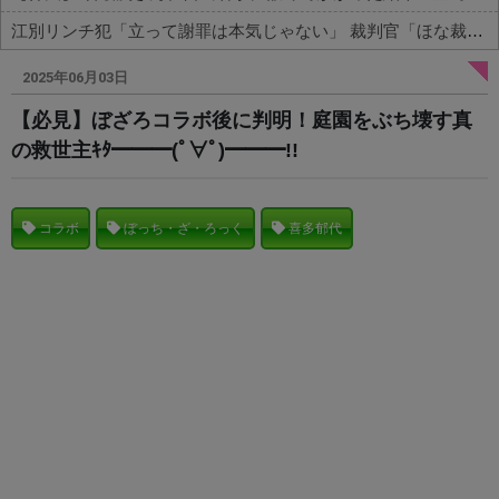
江別リンチ犯「立って謝罪は本気じゃない」 裁判官「ほな裁判で土下座してないキミは本気じゃないな」
Powered by livedoor 相互RSS
2025年06月03日
【必見】ぼざろコラボ後に判明！庭園をぶち壊す真
の救世主ｷﾀ━━━(ﾟ∀ﾟ)━━━!!
コラボ
ぼっち・ざ・ろっく
喜多郁代