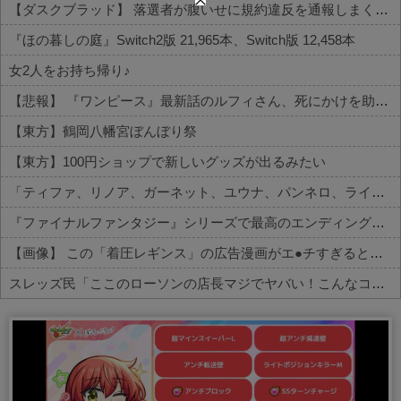
【ダスクブラッド】 落選者が腹いせに規約違反を通報しまくるという風潮
『ほの暮しの庭』Switch2版 21,965本、Switch版 12,458本
女2人をお持ち帰り♪
【悲報】 『ワンピース』最新話のルフィさん、死にかけを助けてもらったジジイに悪態を吐いてしまう…
【東方】鶴岡八幡宮ぼんぼり祭
【東方】100円ショップで新しいグッズが出るみたい
「ティファ、リノア、ガーネット、ユウナ、パンネロ、ライトニング、ジル」←誰が好き？
『ファイナルファンタジー』シリーズで最高のエンディングといえば
【画像】 この「着圧レギンス」の広告漫画がエ●チすぎると話題に
スレッズ民「ここのローソンの店長マジでヤバい！こんなコンビニ二度と行かない！」とブチギレ→被害者アピするも「ヤバイのはお前だよ」とツッコミ...
Powered by livedoor 相互RSS