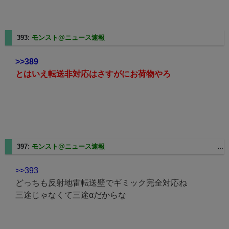
393:
モンスト@ニュース速報
2025/06/03(火) 02:04:20.46 ID:fxPE4klI
>>389
とはいえ転送非対応はさすがにお荷物やろ
397:
モンスト@ニュース速報
2025/06/03(火) 03:07:12.95 ID:gzhbaEip
>>393
どっちも反射地雷転送壁でギミック完全対応ね
三途じゃなくて三途αだからな