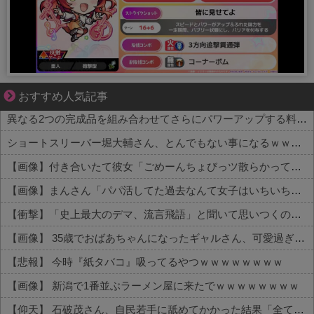
好青年の片思いが壊れていくまで
おすすめ人気記事
異なる2つの完成品を組み合わせてさらにパワーアップする料理「カツカレー」以外にない
ショートスリーバー堀大輔さん、とんでもない事になるｗｗｗｗｗｗｗｗ
【画像】付き合いたて彼女「ごめーんちょびっツ散らかってるけど上がって～！」←お前らだったらコレ別れるか？？？？？
【画像】まんさん「パパ活してた過去なんて女子はいちいち覚えてないから」
【衝撃】「史上最大のデマ、流言飛語」と聞いて思いつくのは？→大体一致する件w w w w w w w
【画像】 35歳でおばあちゃんになったギャルさん、可愛過ぎて嫉妬不可避w w w w w w w w w w w
【悲報】 今時『紙タバコ』吸ってるやつｗｗｗｗｗｗｗｗ
【画像】 新潟で1番並ぶラーメン屋に来たでｗｗｗｗｗｗｗｗ
【仰天】 石破茂さん、自民若手に舐めてかかった結果「全てを失うｗｗｗｗｗ」