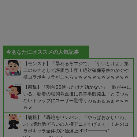
今あなたにオススメの人気記事
【モンスト】「暴れるぞマジで」「引いとけよ」第
二のルナとして評価急上昇！絶対確保案件のかぐや
様コラボキャラがこちらｗｗｗｗｗｗｗｗｗｗｗｗ
【衝撃】「割合SS使ったけど効かない」「敵が●●に
いる」覇者の塔開幕直後に異常事態発生！とてつも
ないトラップにユーザー驚愕うわぁぁぁぁぁｗｗｗ
ｗｗ
【朗報】「轟絶をワンパン」「やっぱおかしいわ」
ぶっ壊れ勢ぞろいの人権アニメすげぇぇ！！あのコ
ラボキャラ全体の評価爆上げｷﾀ━━━━(ﾟ