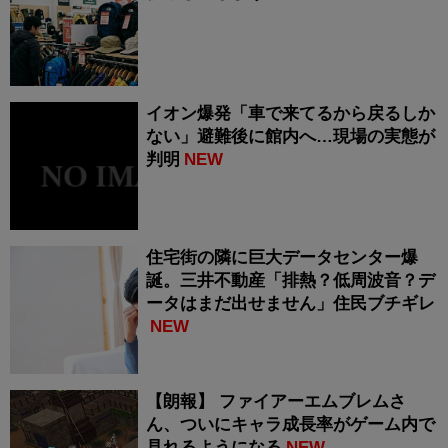
イオン爆発「車で来てるから戻るしか
ない」避難後に館内へ…現場の実態が
判明
NEW
住宅街の隣に巨大データセンター爆
誕。三井不動産「排熱？低周波音？デ
ータはまだ出せません」住民ブチギレ
NEW
【朗報】 ファイアーエムブレムさ
ん、ついにキャラ成長率がゲーム内で
見れるようになる
NEW