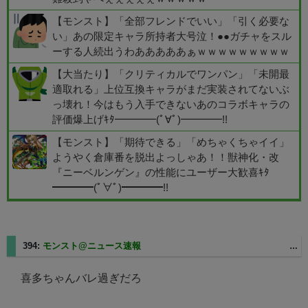
【モンスト】「全部フレンドでいい」「引く必要な
い」あの限定キャラ所持者大号泣！●●ガチャをスル
ーする人続出うわあああああぁｗｗｗｗｗｗｗｗｗ
【大当たり】「クリティカルでワンパン」「未開最
適取れる」上位互換キャラがまだ実装されてないぶ
っ壊れ！今はもう入手できないあのコラボキャラの
評価爆上げｷﾀ━━━━(ﾟ∀ﾟ)━━━━!!
【モンスト】「期待できる」「めちゃくちゃイイ」
ようやく倉庫番を脱出よっしゃあ！！獣神化・改
『ニーベルンゲン』の性能にユーザー大歓喜ｷﾀ
━━━━(ﾟ∀ﾟ)━━━━!!
394:
モンスト@ニュース速報
2025/06/03(火) 02:44:27.90 ID:wXh4u288
喜多ちゃんバレ過ぎだろ