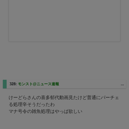
328:
モンスト@ニュース速報
2025/06/02(月) 22:04:09.66 ID:8bbVWEUr
けーどらさんの喜多郁代動画見たけど普通にパーチェ
る処理辛そうだったわ
マナ号令の雑魚処理はやっぱ欲しい