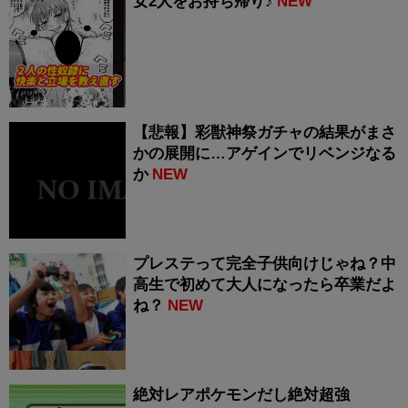
女2人をお持ち帰り♪
NEW
【悲報】彩獣神祭ガチャの結果がまさ
かの展開に…アゲインでリベンジなる
か
NEW
プレステって完全子供向けじゃね？中
高生で初めて大人になったら卒業だよ
ね？
NEW
絶対レアポケモンだし絶対超強