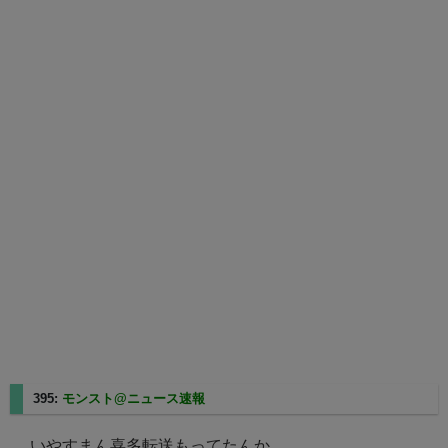
395:
モンスト@ニュース速報
2025/06/03(火) 02:47:43.19 ID:fxPE4klI
いやすまん喜多転送もってたんか