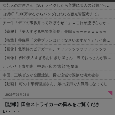
女芸人の吉住さん（36）メイクしたら普通に美人の部類だったと判明ｗｗｗｗｗｗｗｗｗ
白浜町「100万やるからパンダに代わる観光資源考えて」
チー牛「デブの事豚丼って呼ぼうぜ！」←これが流行らなかった理由
【悲報】「美人すぎる県警本部長」失職ｗｗｗｗｗｗｗｗｗ
【衝撃】葬儀屋「火葬プランはどうなさいますか？」ワイ喪主「直葬で(即答)」→結果ァw w w w w w w w w w
【画像】北朝鮮のビアガール、エッッッッッッッッッッッッッッッッッ！
【画像】 例の美人すぎるおにぎり屋さん、裏でおっさんが握っていたｗｗｗｗｗｗｗｗｗｗｗｗｗｗｗｗｗ
元いいとも青年隊、中居正広の”素顔”を暴露
中国、三峡ダムが全開放流。長江流域で深刻な洪水被害
【動画】 町の中華料理屋さん、娘の採用で人気店になってしまう
Powered by livedoor 相互RSS
2025年06月04日
【悲報】田舎ストライカーの悩みをご覧くださ
い・・・