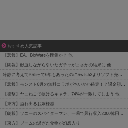
恋は疑惑に染まり、狂気へ変わる
おすすめ人気記事
【悲報】EA、BioWareを閉鎖か？ 他
【朗報】献血しながら引いたガチャがまさかの結果に 他
冷静に考えてPS5って6年もあったのにSwitch2よりソフト売れないのヤバいよな 他
【悲報】モンスト8月の無料コラボがちいかわ確定！？課金額がヤバすぎる現状がコチラ 他
【衝撃】ヤニねこで抜けるキャラ、74%が一致してしまう 他
【東方】溢れ出るお嬢様感
【朗報】ソニーのスパイダーマン、一瞬で興行収入2000億円突破…アニメ漫画が世界一人気とはなんだったのか
【東方】ブームの過ぎた食物が幻想入り