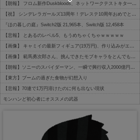
【朗報】 フロム新作Duskbloods、ネットワークテストキタ━━━━(゜∀゜)━━━━!!
【祝】 シンデレラガールズ13周年！デレステ10周年おめでとう！ガチャ更新SSR八神マキノ・イベントSRイヴ、SR望月聖！
『ほの暮しの庭』Switch2版 21,965本、Switch版 12,458本
【悲報】 とあるのレベル5、もうめちゃくちゃｗｗｗｗｗ
【画像】 キャミイの最新フィギュア(19万円)、作り込みがエグすぎるｗｗｗｗｗ
【画像】 範馬勇次郎さん、挑んできたモブキャラをとんでもない目に合わせてしまう
【朗報】ソニーのスパイダーマン、一瞬で興行収入2000億円突破…アニメ漫画が世界一人気とはなんだったのか
【東方】ブームの過ぎた食物が幻想入り
【悲報】70連で1万円溶けたのに何も出ない現状
モンハンど初心者にオススメの武器
Powered by livedoor 相互RSS