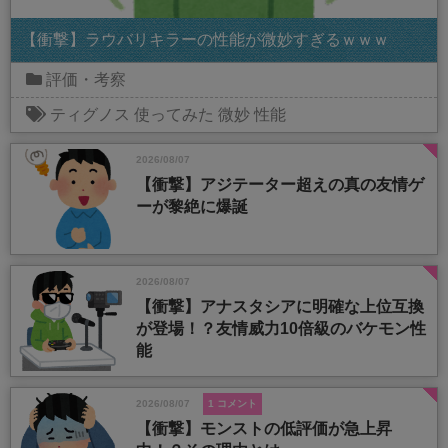
【衝撃】ラウバリキラーの性能が微妙すぎるｗｗｗ
評価・考察
ティグノス
使ってみた
微妙
性能
2026/08/07
【衝撃】アジテーター超えの真の友情ゲ
ーが黎絶に爆誕
2026/08/07
【衝撃】アナスタシアに明確な上位互換
が登場！？友情威力10倍級のバケモン性
能
2026/08/07
1 コメント
【衝撃】モンストの低評価が急上昇