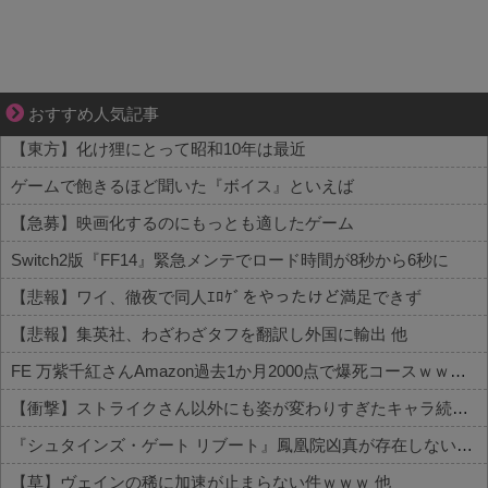
成長の先で気づいた想い、不器用な大人の恋
おすすめ人気記事
【東方】化け狸にとって昭和10年は最近
ゲームで飽きるほど聞いた『ボイス』といえば
【急募】映画化するのにもっとも適したゲーム
Switch2版『FF14』緊急メンテでロード時間が8秒から6秒に
【悲報】ワイ、徹夜で同人ｴﾛｹﾞをやったけど満足できず
【悲報】集英社、わざわざタフを翻訳し外国に輸出 他
FE 万紫千紅さんAmazon過去1か月2000点で爆死コースｗｗｗ 他
【衝撃】ストライクさん以外にも姿が変わりすぎたキャラ続出！？ 他
『シュタインズ・ゲート リブート』鳳凰院凶真が存在しないγ（ガンマ）世界線が追加される 他
【草】ヴェインの稀に加速が止まらない件ｗｗｗ 他