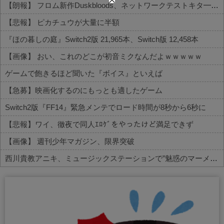
【朗報】 フロム新作Duskbloods、ネットワークテストキタ━━━━(゜∀゜)━━━━!!
【悲報】 ピカチュウが大量に半額
『ほの暮しの庭』Switch2版 21,965本、Switch版 12,458本
【画像】 おい、これのどこが初音ミクなんだよｗｗｗｗｗ
ゲームで飽きるほど聞いた『ボイス』といえば
【急募】映画化するのにもっとも適したゲーム
Switch2版『FF14』緊急メンテでロード時間が8秒から6秒に
【悲報】ワイ、徹夜で同人ｴﾛｹﾞをやったけど満足できず
【画像】 週刊少年マガジン、限界突破
西川貴教アニキ、ミュージックステーションで”魅惑のマーメイド達と限界突破”してしまうｗｗｗｗ
Powered by livedoor 相互RSS