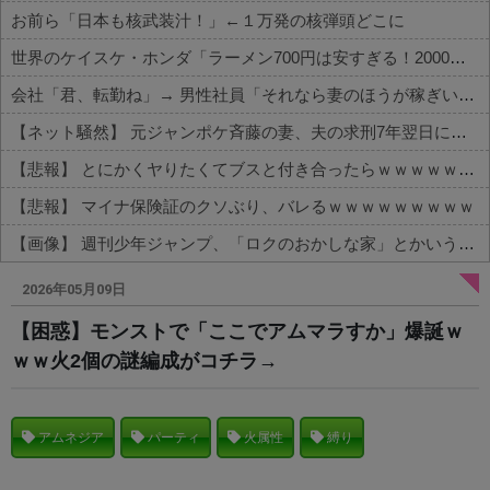
お前ら「日本も核武装汁！」←１万発の核弾頭どこに
世界のケイスケ・ホンダ「ラーメン700円は安すぎる！2000円にするべき」
会社「君、転勤ね」→ 男性社員「それなら妻のほうが稼ぎいいんで辞めます」⇒ 結果・・・
【ネット騒然】 元ジャンポケ斉藤の妻、夫の求刑7年翌日にインスタ更新！その内容がガチでヤバすぎる…
【悲報】 とにかくヤりたくてブスと付き合ったらｗｗｗｗｗｗｗｗｗｗｗｗｗｗｗ
【悲報】 マイナ保険証のクソぶり、バレるｗｗｗｗｗｗｗｗｗ
【画像】 週刊少年ジャンプ、「ロクのおかしな家」とかいう微妙な漫画を巻頭カラーにしたせいで100万部切る
Powered by livedoor 相互RSS
2026年05月09日
【困惑】モンストで「ここでアムマラすか」爆誕ｗ
ｗｗ火2個の謎編成がコチラ→
アムネジア
パーティ
火属性
縛り