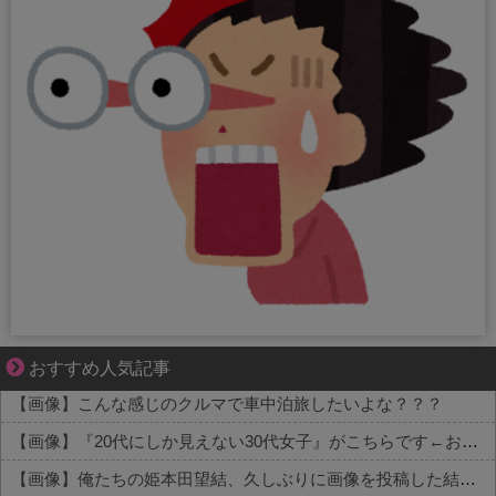
ブブ家のドタバタが、今日も愛おしい！
おすすめ人気記事
【画像】こんな感じのクルマで車中泊旅したいよな？？？
【画像】『20代にしか見えない30代女子』がこちらです←お前らから見てどう？？？？？？？
【画像】俺たちの姫本田望結、久しぶりに画像を投稿した結果→やっぱりワイらの姫だったw w w w w w w w w w