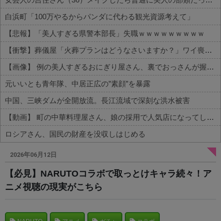
白浜町「100万やるからパンダに代わる観光資源考えて」
【悲報】「美人すぎる県警本部長」失職ｗｗｗｗｗｗｗｗｗ
【衝撃】葬儀屋「火葬プランはどうなさいますか？」ワイ喪主「直葬で(即答)」→結果ァw w w w w w w w w w
【画像】 例の美人すぎるおにぎり屋さん、裏でおっさんが握っていたｗｗｗｗｗｗｗｗｗｗｗｗｗｗｗｗｗ
元いいとも青年隊、中居正広の”素顔”を暴露
中国、三峡ダムが全開放流。長江流域で深刻な洪水被害
【動画】 町の中華料理屋さん、娘の採用で人気店になってしまう
ロシアさん、国民の財産を没収しはじめる
Powered by livedoor 相互RSS
2026年06月12日
【必見】NARUTOコラボで取っとけキャラ続々！ア
ニメ視聴の現実がこちら