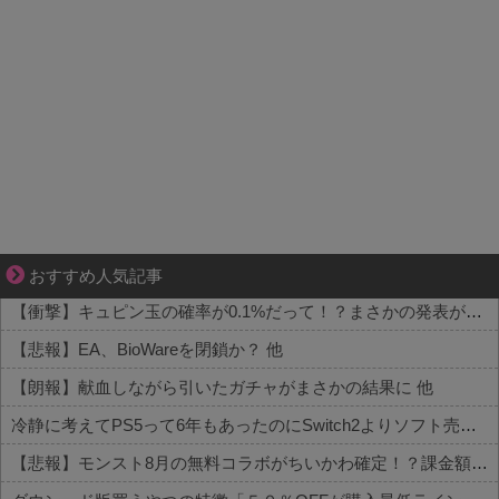
ブブ家のドタバタが、今日も愛おしい！
おすすめ人気記事
【衝撃】キュピン玉の確率が0.1%だって！？まさかの発表がコチラ 他
【悲報】EA、BioWareを閉鎖か？ 他
【朗報】献血しながら引いたガチャがまさかの結果に 他
冷静に考えてPS5って6年もあったのにSwitch2よりソフト売れないのヤバいよな 他
【悲報】モンスト8月の無料コラボがちいかわ確定！？課金額がヤバすぎる現状がコチラ 他