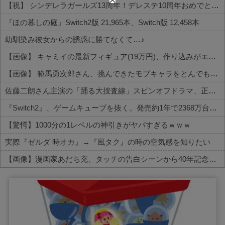
【祝】 シンデレラガールズ13周年！デレステ10周年おめでとう！ガチャ更新SSR八神マキノ・イベントSRイヴ、SR望月聖！
『ほの暮しの庭』Switch2版 21,965本、Switch版 12,458本
幼馴染み彼女からの誘惑に勝てなくて…♪
【画像】 キャミイの最新フィギュア(19万円)、作り込みがエグすぎるｗｗｗｗｗ
【画像】 範馬勇次郎さん、挑んできたモブキャラをとんでもない目に合わせてしまう
佐藤二朗さん主演の「踊る大捜査線」スピンオフドラマ、正式に中止との報道
『Switch2』、ゲームキューブを抜く。発売約1年で2368万台突破
【驚愕】1000分の1レベルの神引きがヤバすぎるｗｗｗ
実際『ゼルダ 時オカ』→『風タク』の時の空気感を知りたい
【画像】漫画家あだち充、タッチの告白シーンから40年記念で自分自身が浅倉南になりきり投稿
Powered by livedoor 相互RSS