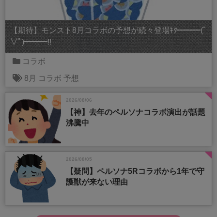
【期待】モンスト8月コラボの予想が続々登場ｷﾀ━━━(ﾟ
∀ﾟ)━━━!!
コラボ
8月
コラボ
予想
2026/08/06
【神】去年のペルソナコラボ演出が話題
沸騰中
2026/08/05
【疑問】ペルソナ5Rコラボから1年で守
護獣が来ない理由