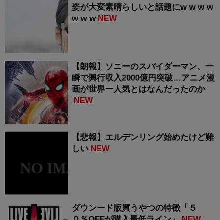
姿が大変素晴らしいと話題にw w w w
w w w
NEW
【朗報】ソニーのスパイダーマン、一
瞬で興行収入2000億円突破…アニメ漫
画が世界一人気とはなんだったのか
NEW
【悲報】エルデンリング始めたけど難
しい
NEW
ダウンード版買うやつの特徴「５
０％OFFが購入最低ライン」
NEW