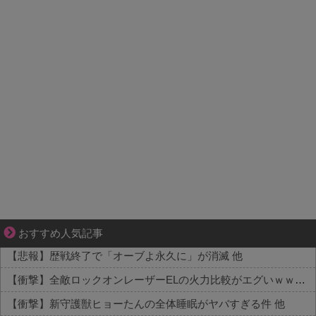
ゾッとして、ほろりとする奇妙な物語。
おすすめ人気記事
【悲報】歴戦終了で「オーブよ永久に」が消滅 他
【衝撃】全敵ロックオンレーザーELの火力比較がエグいｗｗｗ 他
【衝撃】新守護獣ヒョーたんの全体睡眠がヤバすぎる件 他