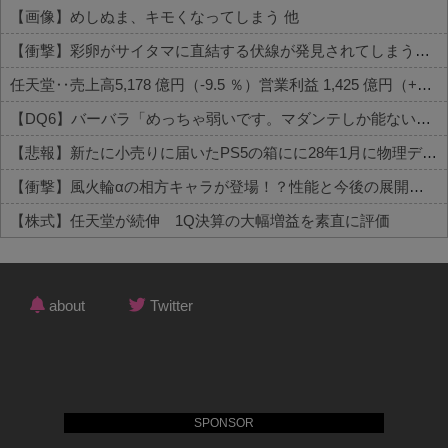
【画像】めしぬま、キモくなってしまう 他
【衝撃】彩卵がサイタマに直結する伏線が発見されてしまうｗｗｗ 他
任天堂‥売上高5,178 億円（-9.5 ％）営業利益 1,425 億円（+150.5 %）
【DQ6】バーバラ「めっちゃ弱いです。マダンテしか能ないです。竜かもしれません。」←こいつが人気ある理由
【悲報】新たに小売りに届いたPS5の箱にに28年1月に物理ディスク終了しますとの記載が入る
【衝撃】風火輪αの相方キャラが登場！？性能と今後の展開がこちら
【株式】任天堂が続伸 1Q決算の大幅増益を素直に評価
Powered by livedoor 相互RSS
about
Twitter
SPONSOR