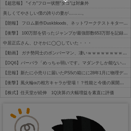
【超悲報】 ”イカ”フロー状態”タコ”は対象外
美しくてやさしい僕の誇りの妻が………。
【朗報】 フロム新作Duskbloods、ネットワークテストキタ━━━━(゜∀゜)━━━━!!
【衝撃】 100万部を切ったジャンプが最強部数653万部を記録した時の週刊少年ジャンプの面子がヤバすぎる
中居正広さん、ひそかに◯◯していた・・・
【動画】 ガチ勢同士のボンバーマン、凄いｗｗｗｗｗｗｗｗｗｗｗｗ
【DQ6】バーバラ「めっちゃ弱いです。マダンテしか能ないです。竜かもしれません。」←こいつが人気ある理由
【悲報】新たに小売りに届いたPS5の箱にに28年1月に物理ディスク終了しますとの記載が入る
【衝撃】風火輪αの相方キャラが登場！？性能と今後の展開がこちら
【株式】任天堂が続伸 1Q決算の大幅増益を素直に評価
Powered by livedoor 相互RSS