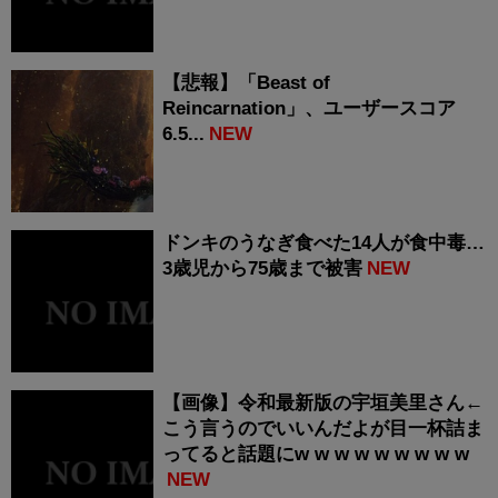
【悲報】「Beast of
Reincarnation」、ユーザースコア
6.5...
NEW
ドンキのうなぎ食べた14人が食中毒…
3歳児から75歳まで被害
NEW
【画像】令和最新版の宇垣美里さん←
こう言うのでいいんだよが目一杯詰ま
ってると話題にw w w w w w w w w
NEW