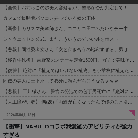
【画像】お前らこの超美人容疑者が、整形か否か判定して！！→画像がこちらw w w w w w w w w w
カフェで長時間パソコン弄っている奴の正体
【画像】カリスマ美容師さん、ココリコ田中みたいなチー牛を大変身させた結果がこちらw w w w w w w w w w w
シャウエッセン公式、またこういうのでいい丼をポスト
【悲報】同性愛者女さん「女と付き合うの地獄すぎる、男はどうやって耐えてんの？」←コレは同意せざるおえないと話題に
【極旨牛鉄板】 吉野家のステーキ定食1500円、ガチで美味そうｗｗｗ
【復讐】 絶対に「植えてはいけない植物」を小学校に植えた→20年経って見に行くと…「！？」衝撃の光景が・・・
同僚の美人に土下座して必死に頼んだらこうなるｗｗｗ
【悲報】 玉川徹さん、警官の発泡での包丁男死亡に「絶対に死刑にならない罪なのに警察が死刑にした！」 → 元警官のマジレスがコチラ → ………
【人工障がい者】 甥(28)「両親が亡くなったんで僕のこと引き取ってほしいんですけど！」なんでいい年したヒキニートを引き取らなきゃいけないんだ...
Powered by livedoor 相互RSS
2026年06月13日
【衝撃】NARUTOコラボ我愛羅のアビリティが強力
すぎる