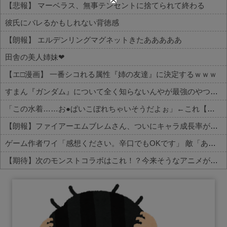
【悲報】 マーベラス、無事テンセントに捨てられて終わる
彼氏にバレるかもしれない背徳感
【朗報】 エルデンリングマグネットきたあああああ
田舎の美人姉妹❤
【エ□漫画】 一番シコれる属性『姉の友達』に決定するｗｗｗ
すまん『ガンダム』について全く知らないんやが最強のやつはどんなの？
「この水着……お●ぱいこぼれちゃいそうだよぉ」←これ【ラブライブ！】
【朗報】ファイアーエムブレムさん、ついにキャラ成長率がゲーム内で見れるようになる
ゲーム作者ワイ「感想ください。辛口でもOKです」 敵「あれがだめ。これがだめ」
【期待】次のモンストコラボはこれ！？今来そうなアニメが話題に
Powered by livedoor 相互RSS