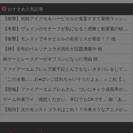
不器用な二人が辿り着いた、切なく温かい恋物語
おすすめ人気記事
【衝撃】初戦アイクモ＆ハービセルが鬼畜すぎて棄権ラッシュ 他
【考察】ヴェインのモチーフが気になる！虎舞と船要素の秘密とは 他
【衝撃】モンストでネオとエルの名前ミスが発生！？ 他
【神】去年のペルソナコラボ演出が話題沸騰中 他
格ゲーとレースゲーがオワコンになった理由 他
ファイアーエムブレム万紫千紅とんでもないネタバレをしてしまう…
「この水着……お●ぱいこぼれちゃいそうだよぉ」←これ【ラブライブ！】
【朗報】ファイアーエムブレムさん、ついにキャラ成長率がゲーム内で見れるようになる
ゲーム作者ワイ「感想ください。辛口でもOKです」 敵「あれがだめ。これがだめ」
【期待】次のモンストコラボはこれ！？今来そうなアニメが話題に
Powered by livedoor 相互RSS