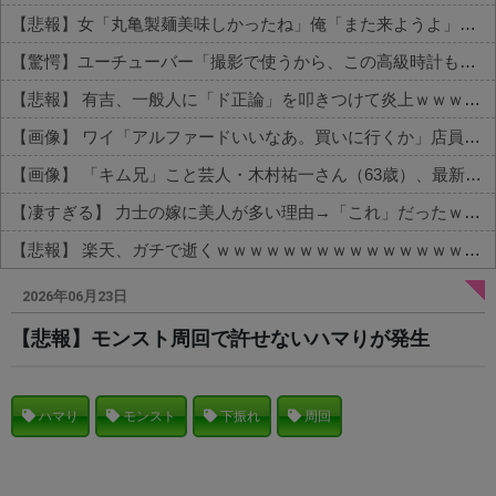
【悲報】女「丸亀製麺美味しかったね」俺「また来ようよ」店員「お会計2380円になりまーす」→その後『こう』なったんだが俺悪くないよな？？？？？？？？
【驚愕】ユーチューバー「撮影で使うから、この高級時計も車もぜ～んぶ経費でタダ！ｗ」←まさかコレ本気にしてる奴なんておらんよな？よな？w w w w w w w w w w w
【悲報】 有吉、一般人に「ド正論」を叩きつけて炎上ｗｗｗｗｗｗｗｗ
【画像】 ワイ「アルファードいいなあ。買いに行くか」店員「ほいっ見積もりな！」ワイ「金額おかしくね？」←お前らもそう思うよな？？？？？
【画像】 「キム兄」こと芸人・木村祐一さん（63歳）、最新の松本人志さんとのツーショットが完全に別人だとネット騒然！ 「マジで誰かわからん」...
【凄すぎる】 力士の嫁に美人が多い理由→「これ」だったｗｗｗｗｗｗｗ
【悲報】 楽天、ガチで逝くｗｗｗｗｗｗｗｗｗｗｗｗｗｗｗｗｗｗｗｗ
Powered by livedoor 相互RSS
2026年06月23日
【悲報】モンスト周回で許せないハマりが発生
ハマり
モンスト
下振れ
周回