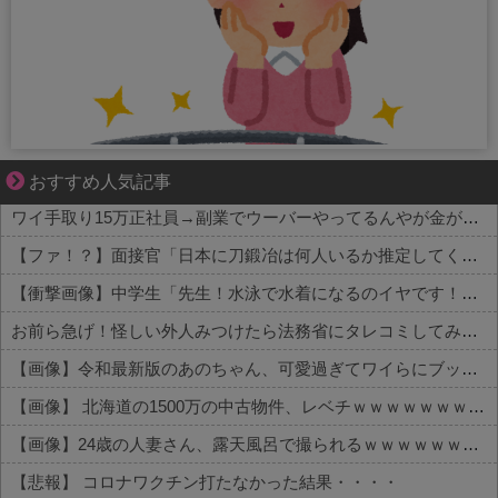
“変われない私”が動き出す瞬間に出会う
おすすめ人気記事
ワイ手取り15万正社員→副業でウーバーやってるんやが金がない
【ファ！？】面接官「日本に刀鍛冶は何人いるか推定してください」 俺「188人です」 面接官「どういう風に考えましたか？」 俺「知ってました」→この後『こう』なったんだがマジで納得いかない！！！！！
【衝撃画像】中学生「先生！水泳で水着になるのイヤです！」先生「分かった」→結果まさかの『こう』なってしまうw w w w w w w
お前ら急げ！怪しい外人みつけたら法務省にタレコミしてみろ！意外と仕事するぞ？
【画像】令和最新版のあのちゃん、可愛過ぎてワイらにブッ刺さりまくりw w w w w w
【画像】 北海道の1500万の中古物件、レベチｗｗｗｗｗｗｗｗｗｗｗｗｗｗｗｗｗｗｗｗ
【画像】24歳の人妻さん、露天風呂で撮られるｗｗｗｗｗｗｗｗｗｗｗｗｗｗｗｗｗ
【悲報】 コロナワクチン打たなかった結果・・・・