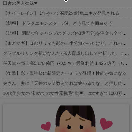
田舎の美人姉妹❤
【ナイトレイン】 1年やって深度2の雑魚ニキが発見される
【朗報】 ドラクエモンスターズ4、どう見ても面白そう
【悲報】 週間少年ジャンプのグッズ(43億円分)を注文し全てキャンセルした女逮捕ｗｗｗｗｗｗｗｗ
【まどマギ】ほむリリィも顔の上半分無かったけど、これって何かの伏線だったりするのかな…
グラブルリリンク新規なんだが6人育成し出して挫折した、これ全キャラ育成するのにどんだけかかるの？
任天堂‥売上高5,178 億円（-9.5 ％）営業利益 1,425 億円（+150.5 %）
【衝撃】彩・獣神祭に新限定カーミラが登場！性能が気になる
夫さん、妻に「天井のシミ数えてれば終わるでな」と押し倒されて性行為 → 凄いことになるｗｗｗｗｗ
10代美少女の ”初めての女性器脱毛” 動画、エ□すぎて1000万再生される・・・
Powered by livedoor 相互RSS