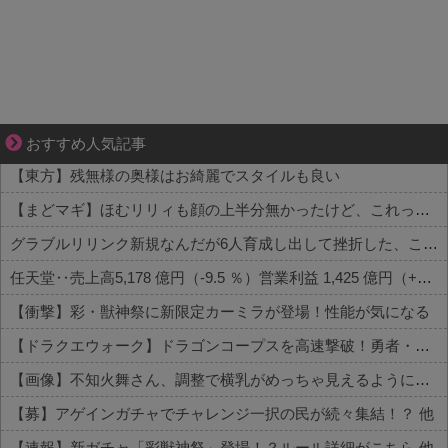
ぜんぶ私が中心、そう思った瞬間から歪み出す
おすすめ人気記事
【東方】残無様の奥様はお綺麗でスタイルも良い
【まどマギ】ほむリリィも顔の上半分無かったけど、これって何かの伏線だったりするのかな…
グラブルリリンク新規なんだが6人育成し出して挫折した、これ全キャラ育成するのにどんだけかかるの？
任天堂‥売上高5,178 億円（-9.5 ％）営業利益 1,425 億円（+150.5 %）
【衝撃】彩・獣神祭に新限定カーミラが登場！性能が気になる
【ドラクエウォーク】ドラゴンコープスを高速撃破！勇者・クロノス・月輪など攻略編成まとめ 他
【画像】不知火舞さん、調整で横乳がめっちゃ見えるようになるｗｗｗｗｗｗ 他
【募】アゲインガチャでチャレンジ一択の民が続々集結！？ 他
【速報】新ガチャ「彩獣神祭」登場！？ルール詳細がこちら 他