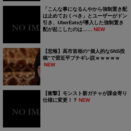
「こんな事になるんやから強制置き配
は止めておくべき」とユーザーがドン
引き、UberEatsが導入した強制置き
配が起こしたのは……
NEW
【悲報】高市首相の“個人的なSNS投
稿”で習近平ブチギレ説ｗｗｗｗｗ
NEW
【衝撃】モンスト新ガチャが課金寄り
仕様に変更！？
NEW