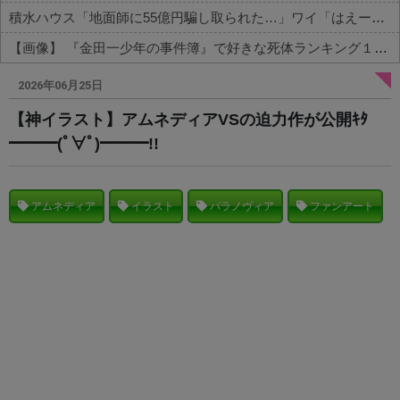
積水ハウス「地面師に55億円騙し取られた…」ワイ「はえーかわいそう…会社滅茶苦茶やろなぁ」→
【画像】 『金田一少年の事件簿』で好きな死体ランキング１位がこちら！
Powered by livedoor 相互RSS
2026年06月25日
【神イラスト】アムネディアVSの迫力作が公開ｷﾀ
━━━(ﾟ∀ﾟ)━━━!!
アムネディア
イラスト
パラノヴィア
ファンアート