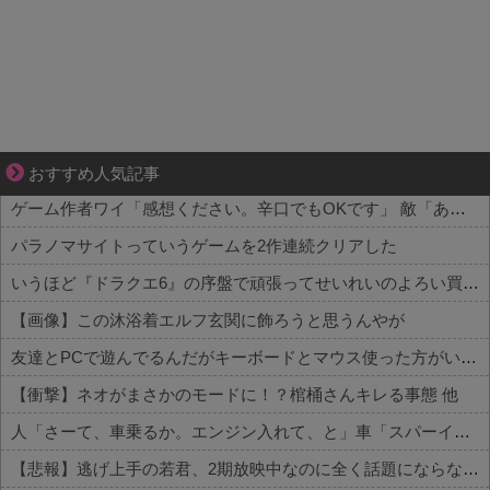
1420gの娘がくれた“生きる力”。
おすすめ人気記事
ゲーム作者ワイ「感想ください。辛口でもOKです」 敵「あれがだめ。これがだめ」
パラノマサイトっていうゲームを2作連続クリアした
いうほど『ドラクエ6』の序盤で頑張ってせいれいのよろい買うか？
【画像】この沐浴着エルフ玄関に飾ろうと思うんやが
友達とPCで遊んでるんだがキーボードとマウス使った方がいいゲームでも頑なにパッド使いたがる
【衝撃】ネオがまさかのモードに！？棺桶さんキレる事態 他
人「さーて、車乗るか。エンジン入れて、と」車「スパーイダマーンッ」→炎上 他
【悲報】逃げ上手の若君、2期放映中なのに全く話題にならない 他