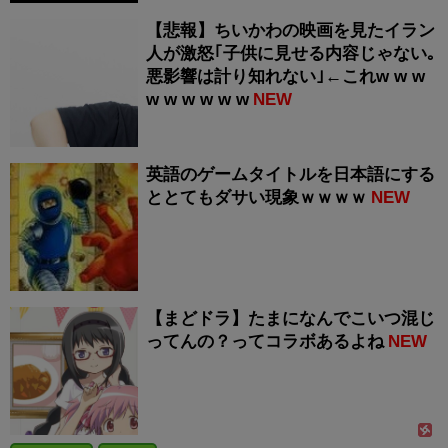
【悲報】ちいかわの映画を見たイラン
人が激怒｢子供に見せる内容じゃない｡
悪影響は計り知れない｣←これw w w
w w w w w w
NEW
英語のゲームタイトルを日本語にする
ととてもダサい現象ｗｗｗｗ
NEW
【まどドラ】たまになんでこいつ混じ
ってんの？ってコラボあるよね
NEW