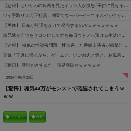
【悲報】ちいかわの映画を見たイラン人が激怒｢子供に見せる内容じゃない｡悪影響は計り知れない｣←これw w w w w w w w w
ワイ手取り15万正社員→副業でウーバーやってるんやが金がない
【画像】 日産が社運をかけて発売するSUVｗｗｗｗｗｗｗ
義兄嫁が自宅をサロンにして姪を毎日ウトメへ預ける生活に。数年後、そのツケが一気に回ってきて…
【速報】 NHKの性被害問題、性加害した番組出演者が衝撃告白！
兄嫁「正月に帰るから、ゲームと、いいお肉と酒と、お風呂グッズの準備しとけよ」寝起きの私「知るかボケ」兄嫁「キィィィィー！！！！」私「あ…」
【動画】 新型のさすまた、限界突破ｗｗｗｗｗｗ
Powered by livedoor 相互RSS
2026年06月25日
【驚愕】魂気44万がモンストで確認されてしまうｗ
ｗｗ
モンスト
魂気