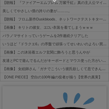
【朗報】 『ファイアーエムブレム 万紫千紅』真の主人公マイユニはキャラメイクが可能
美しくてやさしい僕の誇りの妻が………。
【朗報】 フロム新作Duskbloods、ネットワークテストキタ━━━━(゜∀゜)━━━━!!
【画像】 キリトの彼女、エ□い衣装を着てしまうｗｗｗ
パラノマサイトっていうゲームを2作連続クリアした
いうほど『ドラクエ6』の序盤で頑張ってせいれいのよろい買うか？
【画像】この沐浴着エルフ玄関に飾ろうと思うんやが
友達とPCで遊んでるんだがキーボードとマウス使った方がいいゲームでも頑なにパッド使いたがる
【画像】 女絵師さん「ガチでこういう彼氏欲しくて息できん」→2000万view
【ONE PIECE】 空白の100年編の役者が揃う【世界の真実】
Powered by livedoor 相互RSS