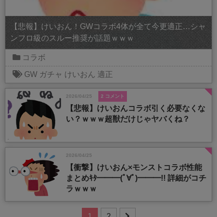
【悲報】けいおん！GWコラボ4体が全て今更適正…シャ
ンフロ級のスルー推奨が話題ｗｗｗ
コラボ
GW
ガチャ
けいおん
適正
2026/04/25
2 コメント
【悲報】けいおんコラボ引く必要なくな
い？ｗｗｗ超獣だけじゃヤバくね？
2026/04/25
【衝撃】けいおん×モンストコラボ性能
まとめｷﾀ━━━(ﾟ∀ﾟ)━━━!! 詳細がコチ
ラｗｗｗ
1
2