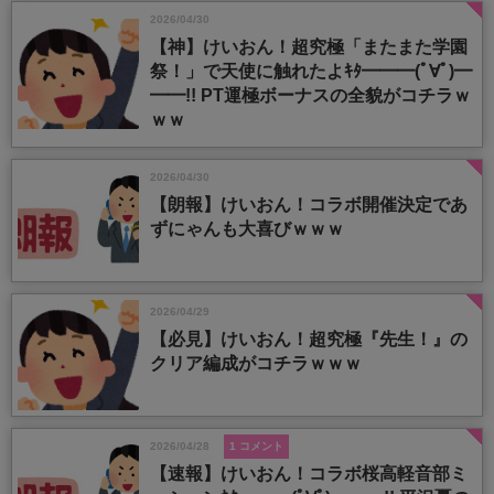
2026/04/30
【神】けいおん！超究極「またまた学園
祭！」で天使に触れたよｷﾀ━━━(ﾟ∀ﾟ)━
━━!! PT運極ボーナスの全貌がコチラｗ
ｗｗ
2026/04/30
【朗報】けいおん！コラボ開催決定であ
ずにゃんも大喜びｗｗｗ
2026/04/29
【必見】けいおん！超究極『先生！』の
クリア編成がコチラｗｗｗ
2026/04/28
1 コメント
【速報】けいおん！コラボ桜高軽音部ミ