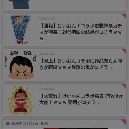
2026/04/26
【速報】けいおん！コラボ超獣神祭ガチ
ャが開幕！24%初回の結果がコチラｗｗ
ｗ
2026/04/26
【炎上】けいおんコラボに作品知らん叩
きが続出ｗｗｗ異論の嵐がコチラ→
2026/04/26
【大荒れ】けいおんコラボ発表でTwitter
大炎上ｗｗｗ 要因がコチラ→
2026年04月26日 15:29