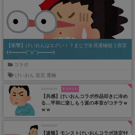
【衝撃】けいおんはエグい！？まじで全員運極狙う宣言
ｷﾀ━━━(ﾟ∀ﾟ)━━━!!
コラボ
けいおん
宣言
運極
2026/04/26
3 コメント
【共感】けいおんコラボ作品叩きに冷め
る…平和に楽しもう派の本音がコチラｗ
ｗｗ
2026/04/26
【速報】モンストけいおんコラボ決定ｷﾀ