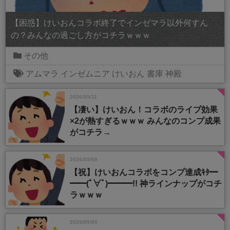
【困惑】けいおんコラボ終了でインゼマラ以外何すん
の？みんなの過ごし方がコチラｗｗｗ
その他
アムマラ
インゼムニア
けいおん
書庫
神殿
2026/05/11
【凄い】けいおん！コラボのライブ効果
×2が熱すぎるｗｗｗ みんなのコンプ成果
がコチラ→
2026/05/09
【祝】けいおんコラボをコンプ達成ｷﾀ━
━━(ﾟ∀ﾟ)━━━!! 神ラインナップがコチ
ラｗｗｗ
2026/05/05