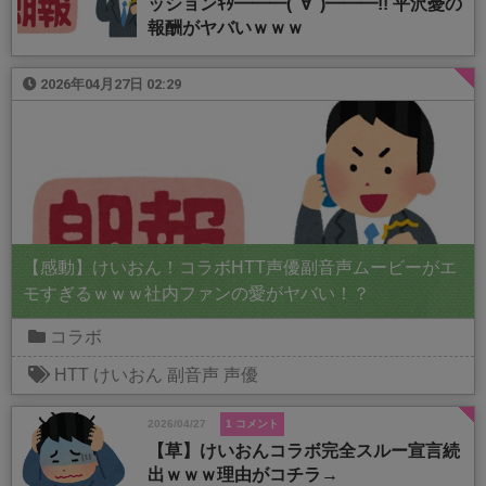
ッションｷﾀ━━━(ﾟ∀ﾟ)━━━!! 平沢憂の
報酬がヤバいｗｗｗ
2026年04月27日 02:29
【感動】けいおん！コラボHTT声優副音声ムービーがエ
モすぎるｗｗｗ社内ファンの愛がヤバい！？
コラボ
HTT
けいおん
副音声
声優
2026/04/27
1 コメント
【草】けいおんコラボ完全スルー宣言続
出ｗｗｗ理由がコチラ→