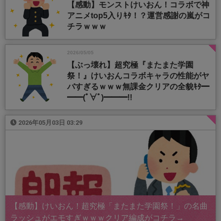
【感動】モンストけいおん！コラボで神
アニメtop5入りｷﾀ！？運営感謝の嵐がコ
チラｗｗｗ
2026/05/05
【ぶっ壊れ】超究極『またまた学園
祭！』けいおんコラボキャラの性能がヤ
バすぎるｗｗｗ無課金クリアの全貌ｷﾀ━
━━(ﾟ∀ﾟ)━━━!!
2026年05月03日 03:29
【感動】けいおん！超究極「またまた学園祭！」の名曲
ラッシュがエモすぎｗｗｗクリア編成がコチラ→