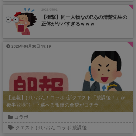
2026/05/01
【衝撃】同一人物なの⁉️あの清楚先生の
正体がヤバすぎるｗｗｗ
2026年04月30日 19:19
【速報】けいおん！コラボ♪新クエスト「放課後！」が
後半登場ｷﾀ！？選べる報酬の全貌がコチラ→
コラボ
クエスト
けいおん
コラボ
放課後