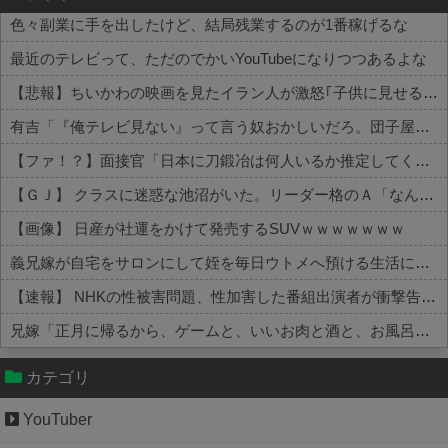
色々副業に手を出したけど、結局残業するのが1番稼げるな
最近のテレビって、ただのでかいYouTubeになりつつあるよな
【悲報】ちいかわの映画を見たイラン人が激怒｢子供に見せる内容じゃない｡悪影響は計り知れない｣←これw w w w w w w w w
有吉「『俺テレビ見ない』って言う奴おかしいだろ。団子屋で『団子食べない』って言うか？」
【ファ！？】面接官「日本に刀鍛冶は何人いるか推定してください」 俺「188人です」 面接官「どういう風に考えましたか？」 俺「知ってました」→この後『こう』なったんだがマジで納得いかない！！！！！
【ＧＪ】 クラスに迷惑な池沼がいた。リーダー格のＡ「なんで支援学級に入れないんですか？」先生「背の高い低いと同じで、これも個性なの！差別は...
【画像】 日産が社運をかけて発売するSUVｗｗｗｗｗｗｗ
義兄嫁が自宅をサロンにして姪を毎日ウトメへ預ける生活に。数年後、そのツケが一気に回ってきて…
【速報】 NHKの性被害問題、性加害した番組出演者が衝撃告白！
兄嫁「正月に帰るから、ゲームと、いいお肉と酒と、お風呂グッズの準備しとけよ」寝起きの私「知るかボケ」兄嫁「キィィィィー！！！！」私「あ…」
Powered by livedoor 相互RSS
カテゴリ
YouTuber