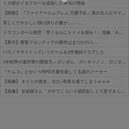
イカ研がイカフローを追加した本当の理由
【朗報】 『ファイアーエムブレム 万紫千紅』真の主人公マイユニはキャラメイクが可能
美しくてやさしい僕の誇りの妻が………。
ドラゴンボール悟空「早くセルにトドメを刺せ！」悟飯「わかりましたお父さん」←これｗｗｗ
【東方】黄昏フロンティアの新作はまだかのう…
パラノマサイトっていうゲームを2作連続クリアした
1年戦争の連邦軍の開発力→ガンダム、ガンキャノン、ガンタンク、ジム、ボール
『ケムコ』とかいうRPG大量生産してる謎のメーカー
【画像】 キリトの彼女、エ□い衣装を着てしまうｗｗｗ
【画像】 女絵師さん「ガチでこういう彼氏欲しくて息できん」→2000万view
Powered by livedoor 相互RSS