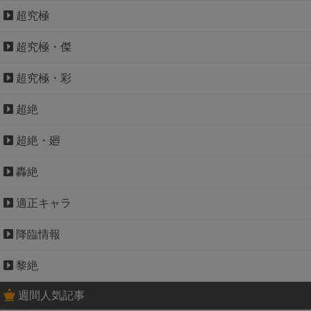
超究極
超究極・傑
超究極・彩
超絶
超絶・廻
轟絶
適正キャラ
降臨情報
黎絶
週間人気記事