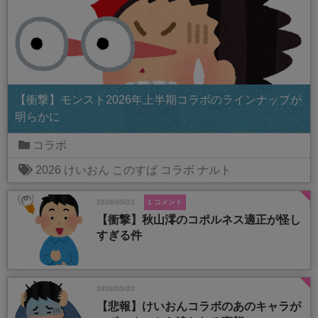
【衝撃】モンスト2026年上半期コラボのラインナップが
明らかに
コラボ
2026
けいおん
このすば
コラボ
ナルト
2026/05/23
1 コメント
【衝撃】秋山澪のコポルネス適正が怪し
すぎる件
2026/05/23
【悲報】けいおんコラボのあのキャラが