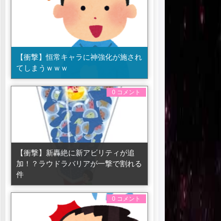
【衝撃】恒常キャラに神強化が施され
てしまうｗｗｗ
0 コメント
【衝撃】新轟絶に新アビリティが追
加！？ラウドラバリアが一撃で割れる
件
0 コメント