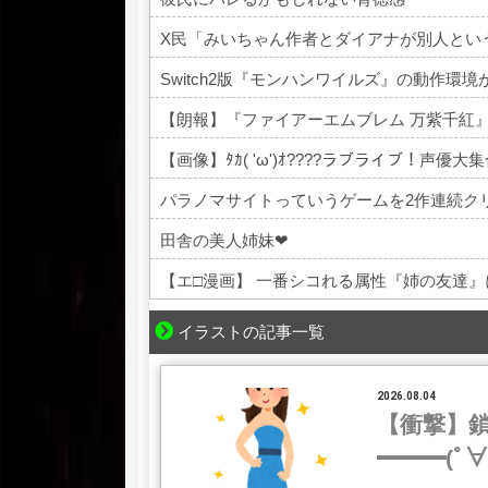
Switch2版『モンハンワイルズ』の動作環境
【朗報】『ファイアーエムブレム 万紫千紅
【画像】ﾀｶ( 'ω')ｵ????ラブライブ！声優大集合??
パラノマサイトっていうゲームを2作連続ク
田舎の美人姉妹❤
【エ□漫画】 一番シコれる属性『姉の友達
Powered by livedoor 相互RSS
イラストの記事一覧
2026.08.04
【衝撃】
━━━(ﾟ∀