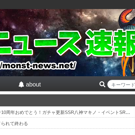
about
【祝】 シンデレラガールズ13周年！デレステ10周年おめでとう！ガチャ更新SSR八神マキノ・イベントSRイヴ、SR望月聖！
てられて終わる