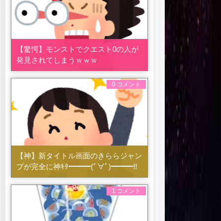
【驚愕】モンストでクエスト0の人が
発見されてしまうｗｗｗ
0 コメント
【神】新タイトル画面のきららジャン
プが完全に神ｷﾀ━━━(ﾟ∀ﾟ)━━━!!
1 コメント