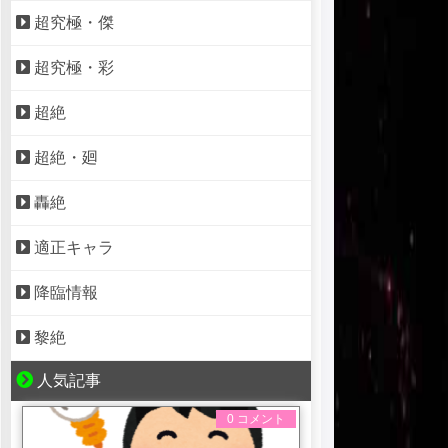
超究極・傑
超究極・彩
超絶
超絶・廻
轟絶
適正キャラ
降臨情報
黎絶
人気記事
0 コメント