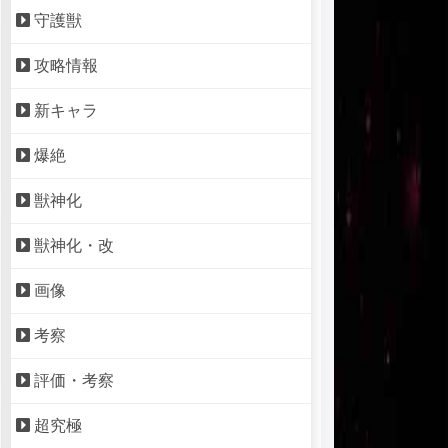
守護獣
攻略情報
新キャラ
爆絶
獣神化
獣神化・改
画像
考察
評価・考察
超究極