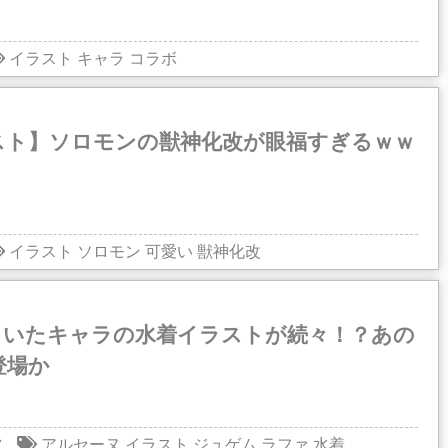
イラスト
キャラ
コラボ
スト】ソロモンの獣神化改が眼福すぎるｗｗ
イラスト
ソロモン
可愛い
獣神化改
引いたキャラの水着イラストが続々！？あの
登場か
ツ
アルセーヌ
イラスト
ジュゲム
ラファ
水着