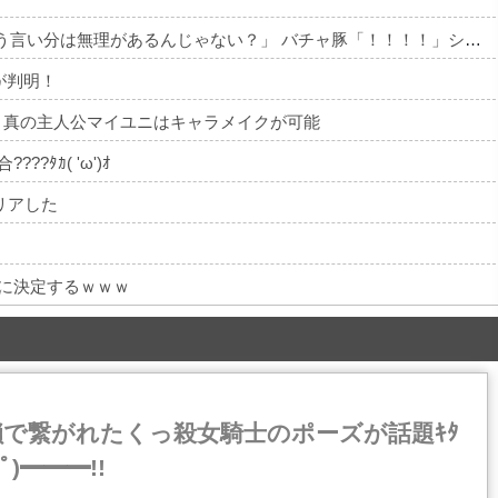
X民「みいちゃん作者とダイアナが別人という言い分は無理があるんじゃない？」 バチャ豚「！！！！」シュババババ
が判明！
』真の主人公マイユニはキャラメイクが可能
??ﾀｶ( 'ω')ｵ
リアした
』に決定するｗｗｗ
鎖で繋がれたくっ殺女騎士のポーズが話題ｷﾀ
ﾟ)━━━!!