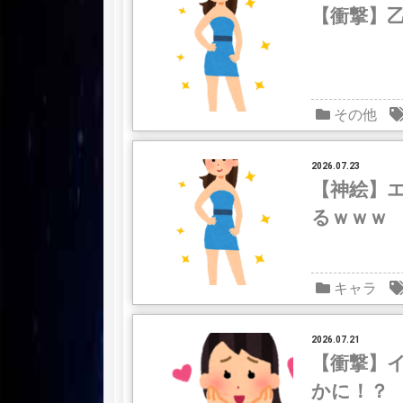
【衝撃】
その他
2026.07.23
【神絵】
るｗｗｗ
キャラ
2026.07.21
【衝撃】
かに！？