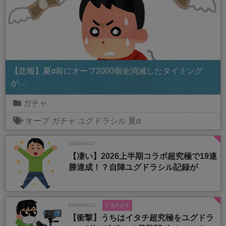
【悲報】夏α前にオーブ2000個全消滅したタイミング
が…
ガチャ
オーブ
ガチャ
ユグドラシル
夏α
2026/06/27
【凄い】2026上半期コラボ超究極で19連
勝達成！？自陣ユグドラシル記録が
2026/06/21
1 コメント
【衝撃】うちはイタチ超究極をユグドラ