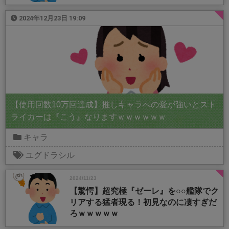
2024年12月23日 19:09
【使用回数10万回達成】推しキャラへの愛が強いとスト
ライカーは『こう』なりますｗｗｗｗｗｗ
キャラ
ユグドラシル
2024/11/23
【驚愕】超究極『ゼーレ』を○○艦隊でク
リアする猛者現る！初見なのに凄すぎだ
ろｗｗｗｗｗ