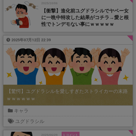
2025/10/06
【衝撃】進化前ユグドラシルでヤベー女
に一晩中特攻した結果がコチラ→愛と根
性でトンデモない事にｗｗｗｗｗ
2025年07月12日 22:39
【驚愕】ユグドラシルを愛しすぎたストライカーの末路
ｗｗｗｗｗｗ
キャラ
ユグドラシル
2025/06/29
1 コメント