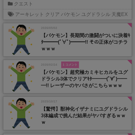
クエスト
アーキレット
クリア
バケモン
ユグドラシル
天魔EX
2026/05/02
【バケモン】長期間の激闘がついに決着ｷ
ﾀ━━━(ﾟ∀ﾟ)━━━!! その正体がコチラ
ｗｗｗ
2026/02/24
1 コメント
【バケモン】超究極カミキヒカルをユグ
ドラシル3体でクリアｷﾀ━━━(ﾟ∀ﾟ)━━
━!! レーザーのヤバさがこちらｗｗｗ
2025/10/17
【驚愕】獣神化イザナミにユグドラシル
3体編成で挑んだ結果がヤバすぎるｗｗ
ｗ