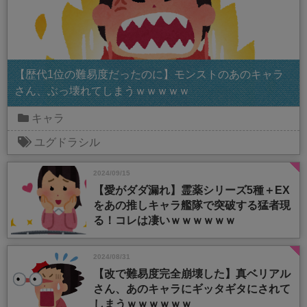
【歴代1位の難易度だったのに】モンストのあのキャラ
さん、ぶっ壊れてしまうｗｗｗｗｗ
キャラ
ユグドラシル
2024/09/15
【愛がダダ漏れ】霊薬シリーズ5種＋EX
をあの推しキャラ艦隊で突破する猛者現
る！コレは凄いｗｗｗｗｗｗ
2024/08/31
【改で難易度完全崩壊した】真ベリアル
さん、あのキャラにギッタギタにされて
しまうｗｗｗｗｗｗ