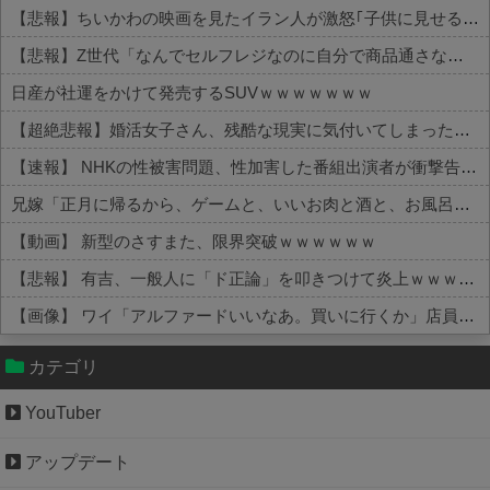
【悲報】ちいかわの映画を見たイラン人が激怒｢子供に見せる内容じゃない｡悪影響は計り知れない｣←これw w w w w w w w w
【悲報】Z世代「なんでセルフレジなのに自分で商品通さないといけないんだ」
日産が社運をかけて発売するSUVｗｗｗｗｗｗｗ
【超絶悲報】婚活女子さん、残酷な現実に気付いてしまった結果…
【速報】 NHKの性被害問題、性加害した番組出演者が衝撃告白！
兄嫁「正月に帰るから、ゲームと、いいお肉と酒と、お風呂グッズの準備しとけよ」寝起きの私「知るかボケ」兄嫁「キィィィィー！！！！」私「あ…」
【動画】 新型のさすまた、限界突破ｗｗｗｗｗｗ
【悲報】 有吉、一般人に「ド正論」を叩きつけて炎上ｗｗｗｗｗｗｗｗ
【画像】 ワイ「アルファードいいなあ。買いに行くか」店員「ほいっ見積もりな！」ワイ「金額おかしくね？」←お前らもそう思うよな？？？？？
Powered by livedoor 相互RSS
カテゴリ
YouTuber
アップデート