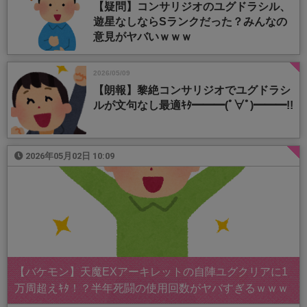
【疑問】コンサリジオのユグドラシル、
遊星なしならSランクだった？みんなの
意見がヤバいｗｗｗ
2026/05/09
【朗報】黎絶コンサリジオでユグドラシ
ルが文句なし最適ｷﾀ━━━(ﾟ∀ﾟ)━━━!!
2026年05月02日 10:09
【バケモン】天魔EXアーキレットの自陣ユグクリアに1
万周超えｷﾀ！？半年死闘の使用回数がヤバすぎるｗｗｗ