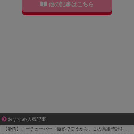
他の記事はこちら
知らない土地で、主婦は孤独になる
おすすめ人気記事
【驚愕】ユーチューバー「撮影で使うから、この高級時計も車もぜ～んぶ経費でタダ！ｗ」←まさかコレ本気にしてる奴なんておらんよな？よな？w w w w w w w w w w w