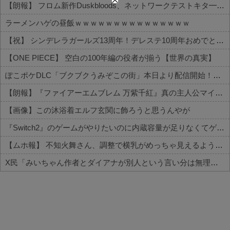
【朗報】 フロム新作Duskbloods、ネットワークテストキタ━━━━(゜∀゜)━━━━!!
ラーメンハゲの昼飯ｗｗｗｗｗｗｗｗｗｗｗｗｗｗｗ
【祝】 シンデレラガールズ13周年！デレステ10周年おめでとう！ガチャ更新SSR八神マキノ・イベントSRイヴ、SR望月聖！
【ONE PIECE】 空白の100年編の役者が揃う【世界の真実】
ぽこポケDLC「ブクブクうみぞこの街」本日より配信開始！更に更新データ（Ver.2.0.0）も
【朗報】『ファイアーエムブレム 万紫千紅』真の主人公マイユニはキャラメイクが可能
【画像】この沐浴着エルフ玄関に飾ろうと思うんやが
『Switch2』のゲームがやりたいのに内蔵容量が足りなくてゲームができない
【ムホ報】 不知火舞さん、調整で横乳がめっちゃ見えるようになるｗｗｗ
X民「みいちゃん作者とダイアナが別人という言い分は無理があるんじゃない？」 バチャ豚「！！！！」シュババババ
Powered by livedoor 相互RSS