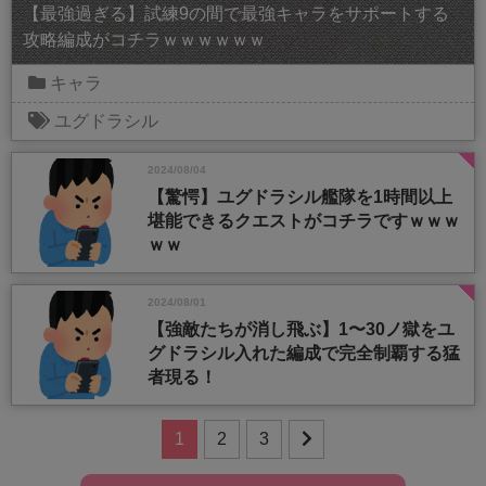
【最強過ぎる】試練9の間で最強キャラをサポートする
攻略編成がコチラｗｗｗｗｗｗ
キャラ
ユグドラシル
2024/08/04
【驚愕】ユグドラシル艦隊を1時間以上
堪能できるクエストがコチラですｗｗｗ
ｗｗ
2024/08/01
【強敵たちが消し飛ぶ】1〜30ノ獄をユ
グドラシル入れた編成で完全制覇する猛
者現る！
1
2
3