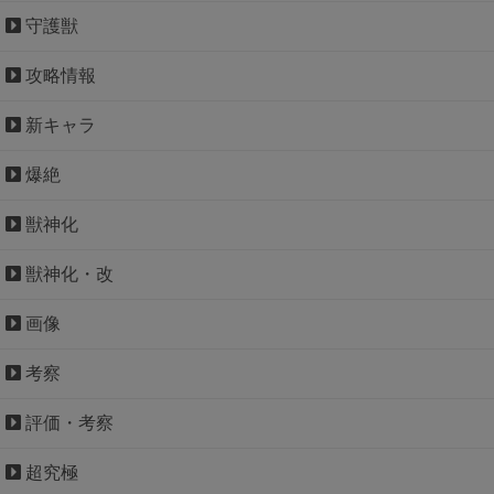
守護獣
攻略情報
新キャラ
爆絶
獣神化
獣神化・改
画像
考察
評価・考察
超究極