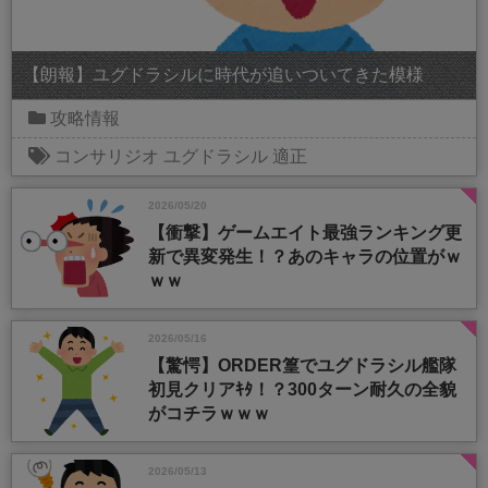
【朗報】ユグドラシルに時代が追いついてきた模様
攻略情報
コンサリジオ
ユグドラシル
適正
2026/05/20
【衝撃】ゲームエイト最強ランキング更
新で異変発生！？あのキャラの位置がｗ
ｗｗ
2026/05/16
【驚愕】ORDER篁でユグドラシル艦隊
初見クリアｷﾀ！？300ターン耐久の全貌
がコチラｗｗｗ
2026/05/13