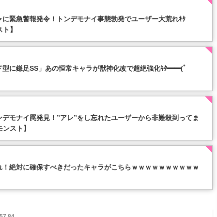
ャに緊急警報発令！トンデモナイ事態勃発でユーザー大荒れｷﾀ
スト】
型に鎌足SS」あの恒常キャラが獣神化改で超絶強化ｷﾀ━━(ﾟ
ンデモナイ罠発見！”アレ”をし忘れたユーザーから非難殺到ってま
【モンスト】
れ！絶対に確保すべきだったキャラがこちらｗｗｗｗｗｗｗｗｗｗ
57.84