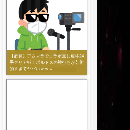
【必見】アムマラでコラボ無し運枠24
手クリアｷﾀ！ポルトスの神打ちが芸術
的すぎてヤバいｗｗｗ