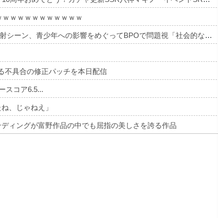
ｗｗｗｗｗｗｗｗｗｗｗｗ
【アニメ】『ヤニねこ』の喫煙や覚醒剤の注射シーン、青少年への影響をめぐってBPOで問題視「社会的な問題になっている時に紛らわしいことをするな」
くなる不具合の修正パッチを本日配信
ースコア6.5...
たね、じゃねえ」
ンディングが富野作品の中でも屈指の美しさを誇る作品