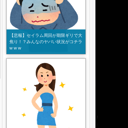
【悲報】セイラム周回が期限ギリで大
焦り！？みんなのヤバい状況がコチラ
w w w