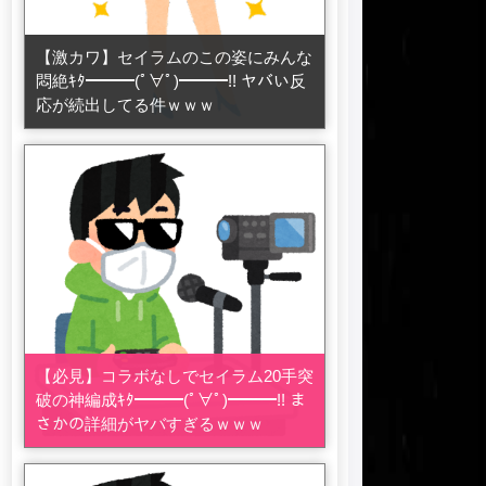
【激カワ】セイラムのこの姿にみんな
悶絶ｷﾀ━━━(ﾟ∀ﾟ)━━━!! ヤバい反
応が続出してる件ｗｗｗ
【必見】コラボなしでセイラム20手突
破の神編成ｷﾀ━━━(ﾟ∀ﾟ)━━━!! ま
さかの詳細がヤバすぎるｗｗｗ