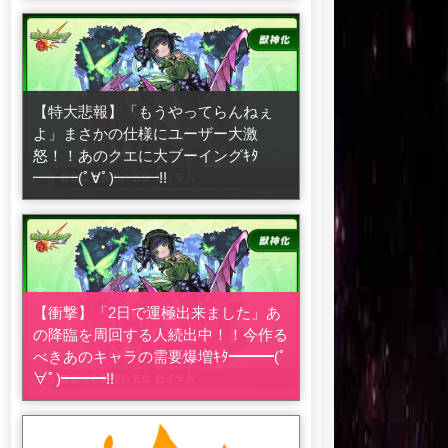
【特大悲報】「もうやってらんねぇ
よ」まさかの仕様にユーザー大激
怒！！あのクエに大ブーイングｷﾀ
━━━(ﾟ∀ﾟ)━━━!!
【衝撃】「2日で運極出来ました」あ
の降臨を周回する人続出中！！今作る
べきあのキャラの需要爆増ｷﾀ━━━(ﾟ
∀ﾟ)━━━!!