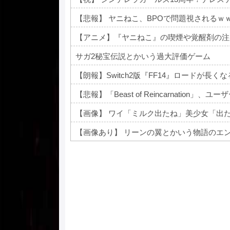
【悲報】 ヤニねこ、BPOで問題視されるｗ
サガ2秘宝伝説とかいう過大評価ゲーム
【朗報】Switch2版『FF14』ロードが長
【悲報】「Beast of Reincarnation」、ユーザ
【画像】 ワイ「ミルク出たね」美少女「出
【画像あり】 リーンの翼とかいう物語のエ
Powered by livedoor 相互RSS