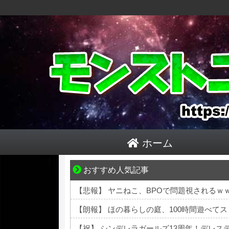
ホーム
おすすめ人気記事
身近すぎる“厄介な人たち”が大集合！
【悲報】 ヤニねこ、BPOで問題視されるｗ
【朗報】 ほの暮らしの庭、100時間遊べて