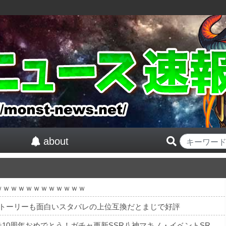
about
ｗｗｗｗｗｗｗｗｗｗｗｗ
ストーリーも面白いスタバレの上位互換だとまじで好評
【祝】 シンデレラガールズ13周年！デレステ10周年おめでとう！ガチャ更新SSR八神マキノ・イベントSRイヴ、SR望月聖！