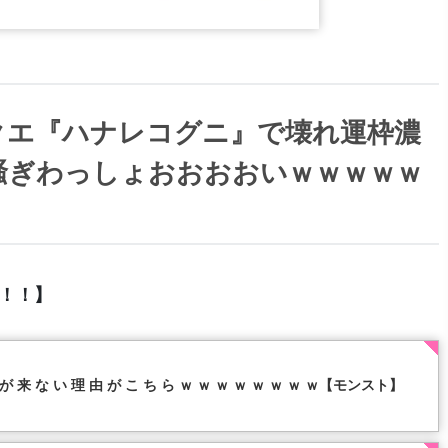
クエ『ハナレコグニ』で壊れ運枠濃
騒ぎわっしょおおおおいｗｗｗｗｗ
！！！】
 ボ が 来 な い 理 由 が こ ち ら ｗ ｗ ｗ ｗ ｗ ｗ ｗ ｗ【モンスト】