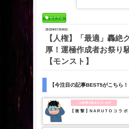
セイラム
2023年07月08日
【人権】「最適」轟絶
厚！運極作成者お祭り
【モンスト】
【今注目の記事BEST5がこちら
この記事も読まれています
【 衝 撃 】N A R U T O コ ラ