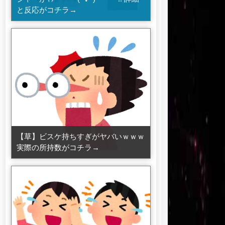
と反応がコチラ→
【草】ビスケ持ちすぎがヤバいｗｗｗ
実際の所持数がコチラ→