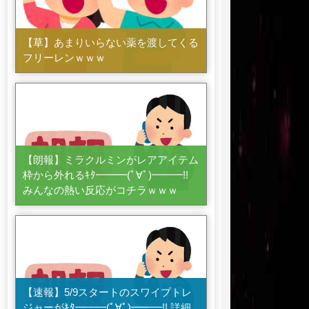
【草】あまりいらない薬を渡してくる
フリーレンｗｗｗ
【朗報】ミラクルミンがレアアイテム
枠から外れるｷﾀ━━━(ﾟ∀ﾟ)━━━!!
みんなの熱い反応がコチラｗｗｗ
【速報】5/9スタートのスワイプトレ
ジャーがｷﾀ━━━(ﾟ∀ﾟ)━━━!! 詳細