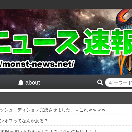
about
ッシュエディション完成させました」←これｗｗｗｗ
ンオフってなんかある？
を穀す服っぽい服をきたホウオウボクへの反応！！！