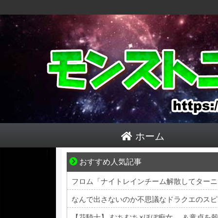
ホーム
おすすめ人気記事
小さなすれ違いが、夫を追い詰めていく
フロム「ナイトレインチーム解散してターニ
なんで出さないのか不思議なドラクエのスピ
【花騎士】 むちむち×ほぼ痴女… ＆童貞