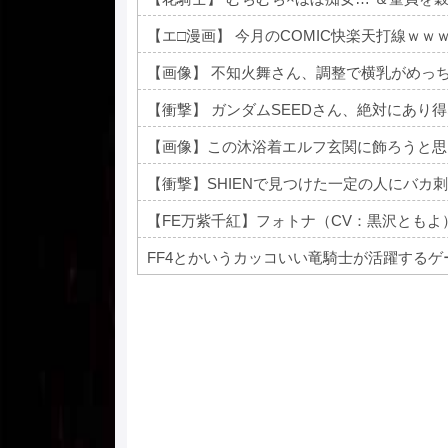
【エ□漫画】 今月のCOMIC快楽天打線ｗｗ
【画像】 不知火舞さん、調整で横乳がめっ
【衝撃】 ガンダムSEEDさん、絶対にあり
【画像】この沐浴着エルフ玄関に飾ろうと思
【衝撃】SHIENで見つけた一定の人にバカ
【FE万紫千紅】フォトナ（CV：黒沢ともよ
FF4とかいうカッコいい竜騎士が活躍するゲ
Powered by livedoor 相互RSS