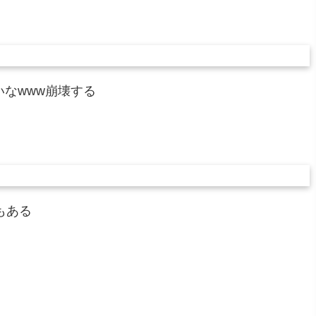
なwww崩壊する
もある