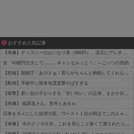
大変だけど幸せ。等身大の子育て物語。
おすすめ人気記事
【画像】ディズニーのおいなり巻（600円）、流石にアレすぎて賛否両論の大炎上をしてしまうw w w w w w w
女「43億円注文して………キャンセルっと！」←こいつの目的
【怒報】国税庁「あのさぁ！君らがちゃんと納税してくれないとこうなっちゃうけどどうする？！」←これw w w w w w w w
【動画】手術中に熊本地震直撃やばすぎる
【衝撃】若い女の子からする「甘い匂い」の正体、まさか分からないDTなんておらんよな？よな？w w w w w w w w w w w
【画像】 福原遥さん、意外とあるｗ
日本をダメにした総理大臣、ワースト１位が同点でこの人ｗｗｗｗｗｗ
【画像】 今のクソガキ共、これを見たこと無くて渡されたらパニクるらしいｗｗｗｗｗｗｗｗｗｗｗｗｗ
【画像】 16歳でこのお◯ぱいはいかんでしょｗｗｗwｗｗｗｗｗｗｗｗ❤