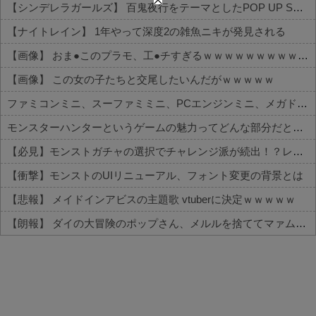
【シンデレラガールズ】 百鬼夜行をテーマとしたPOP UP SHOPが東京・大阪にて開催
【ナイトレイン】 1年やって深度2の雑魚ニキが発見される
【画像】 おま●このプラモ、工●チすぎるｗｗｗｗｗｗｗｗｗｗ
【画像】 この女の子たちと交尾したいんだがｗｗｗｗｗ
ファミコンミニ、スーファミミニ、PCエンジンミニ、メガドラミニ、ネオジオミニ
モンスターハンターというゲームの魅力ってどんな部分だと思う？
【必見】モンストガチャの選択でチャレンジ派が続出！？レギュラーとの違いがコチラ
【衝撃】モンストのUIリニューアル、フォント変更の背景とは
【悲報】 メイドインアビスの主題歌 vtuberに決定ｗｗｗｗｗ
【朗報】 ダイの大冒険のポップさん、メルルを捨ててマァムなんかを選んでしまうｗｗｗ
Powered by livedoor 相互RSS