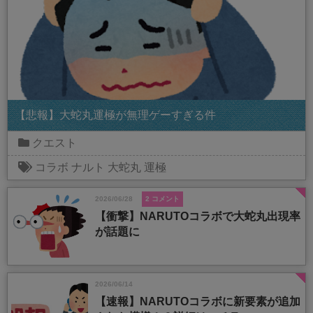
【悲報】大蛇丸運極が無理ゲーすぎる件
クエスト
コラボ
ナルト
大蛇丸
運極
2026/06/28
2 コメント
【衝撃】NARUTOコラボで大蛇丸出現率
が話題に
2026/06/14
【速報】NARUTOコラボに新要素が追加