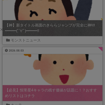
【神】新タイトル画面のきららジャンプが完全に神ｷﾀ
━━━(ﾟ∀ﾟ)━━━!!
モンストニュース
2026.08.03
【必見】恒常星4キャラの残す価値が話題に！？おすす
めリストはコチラ