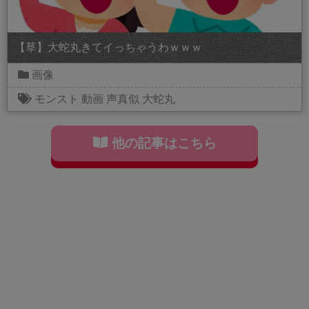
【草】大蛇丸きてイっちゃうわｗｗｗ
画像
モンスト
動画
声真似
大蛇丸
他の記事はこちら