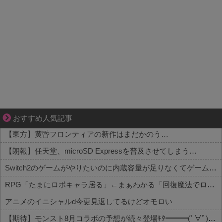
ゾッとして、ほろりとする奇妙な物語。
おすすめ人気記事
【東方】黄昏フロンティアの新作はまだかのう…
【朗報】任天堂、microSD Expressを普及させてしまう…
Switch2のゲームがやりたいのに内蔵容量が足りなくてゲームができない
RPG「たまにロボキャラ居る」←まぁわかる「回復魔法でロボキャラが回復」←？
アニメのイニシャルd今更見返してるけどオモロい
【期待】モンスト8月コラボの予想が続々登場ｷﾀ━━━(ﾟ∀ﾟ)━━━!! 他