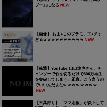
ブームになる
NEW
【画像】 おま●このプラモ、工●チす
ぎるｗｗｗｗｗｗｗｗｗｗ
NEW
【衝撃】YouTuber山口達也さん、チ
ェンソーで竹を切るだけで600万再生
を突破してしまう←正直、こう言うの
でいいんだよなw w w w w w w w
NEW
【言葉狩り】「ママ応援」が炎上して