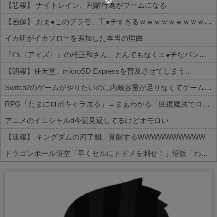
【悲報】 ナイトレイン、利敵行為がブームになる
【画像】 おま●このプラモ、工●チすぎるｗｗｗｗｗｗｗｗｗｗ
イカ研がイカフローを追加した本当の理由
『I"s〈アイズ〉』の桂正和さん、とんでもなくエ●チなパンツを描く。これもう芸術だろ
【朗報】任天堂、microSD Expressを普及させてしまう…
Switch2のゲームがやりたいのに内蔵容量が足りなくてゲームができない
RPG「たまにロボキャラ居る」←まぁわかる「回復魔法でロボキャラが回復」←？
アニメのイニシャルd今更見返してるけどオモロい
【速報】 キングダムの河了貂、覚醒するWWWWWWWWWW
ドラゴンボール悟空「早くセルにトドメを刺せ！」悟飯「わかりましたお父さん」←これｗｗｗ
Powered by livedoor 相互RSS