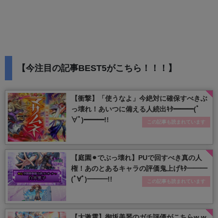
【今注目の記事BEST5がこちら！！！】
【衝撃】「使うなよ」今絶対に確保すべきぶ
っ壊れ！あいつに備える人続出ｷﾀ━━━(ﾟ
∀ﾟ)━━━!!
この記事も読まれています
【庭園⚫︎でぶっ壊れ】PUで回すべき真の人
権！あのとあるキャラの評価鬼上げｷﾀ━━━
(ﾟ∀ﾟ)━━━!!
この記事も読まれています
【大激震】御坂美琴のガチ評価がこちらw w