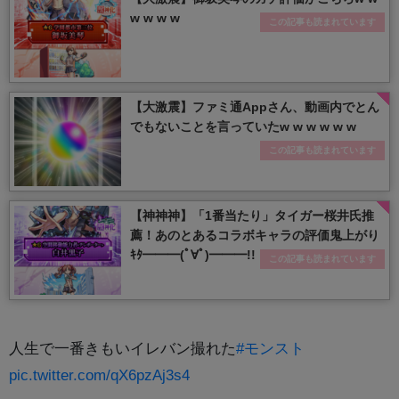
w w w w
この記事も読まれています
【大激震】ファミ通Appさん、動画内でとん
でもないことを言っていたw w w w w w
この記事も読まれています
【神神神】「1番当たり」タイガー桜井氏推
薦！あのとあるコラボキャラの評価鬼上がり
ｷﾀ━━━(ﾟ∀ﾟ)━━━!!
この記事も読まれています
人生で一番きもいイレバン撮れた
#モンスト
pic.twitter.com/qX6pzAj3s4