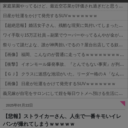
家庭菜園やってるけど、最近空芯菜が評価され過ぎだと思う！！！！！
日産が社運をかけて発売するSUVｗｗｗｗｗｗｗ
【超絶悲報】婚活女子さん、残酷な現実に気付いてしまった結果…
ワイ手取り15万正社員→副業でウーバーやってるんやが金がない
祭りって謎だよな、誰が神輿担いでるの？屋台出店してる奴らは誰の許可を得て商売してるの？
【画像】 福岡、こんなのが普通に走ってるｗｗｗｗｗｗｗｗｗｗｗｗｗｗｗｗ
【衝撃】 イオンモール爆発事故、『とんでもない事実』が判明してしまう・・・・・・
【ＧＪ】 クラスに迷惑な池沼がいた。リーダー格のＡ「なんで支援学級に入れないんですか？」先生「背の高い低いと同じで、これも個性なの！差別は...
【画像】 日産が社運をかけて発売するSUVｗｗｗｗｗｗｗ
義兄嫁が自宅をサロンにして姪を毎日ウトメへ預ける生活に。数年後、そのツケが一気に回ってきて…
Powered by livedoor 相互RSS
2025年01月22日
【悲報】ストライカーさん、人生で一番キモいイレ
バンが撮れてしまうｗｗｗｗｗ