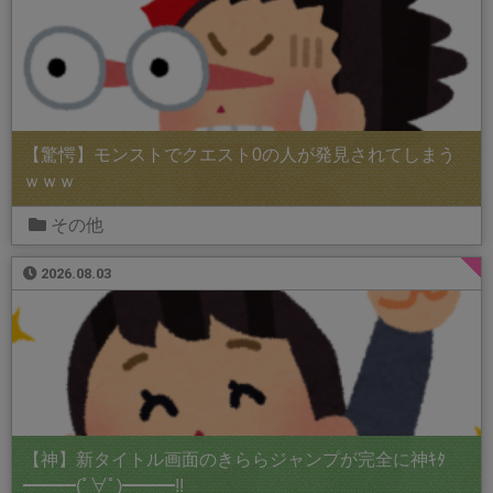
【驚愕】モンストでクエスト0の人が発見されてしまう
ｗｗｗ
その他
2026.08.03
【神】新タイトル画面のきららジャンプが完全に神ｷﾀ
━━━(ﾟ∀ﾟ)━━━!!